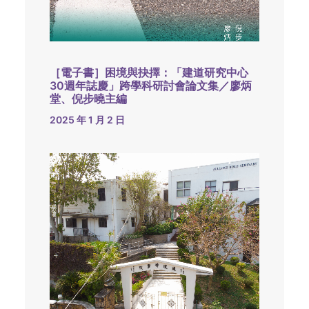
［電子書］困境與抉擇：「建道研究中心
30週年誌慶」跨學科研討會論文集／廖炳
堂、倪步曉主編
2025 年 1 月 2 日