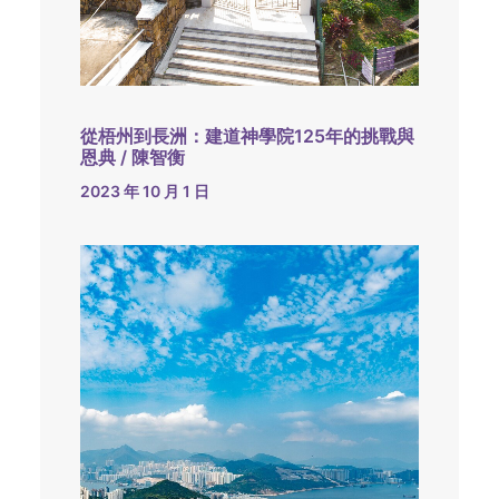
從梧州到長洲：建道神學院125年的挑戰與
恩典 / 陳智衡
2023 年 10 月 1 日