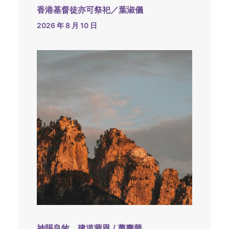
香港基督徒亦可祭祀／葉淑儀
2026 年 8 月 10 日
神賜良牧，建道蒙恩 / 蕭壽華