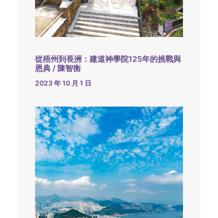
從梧州到長洲：建道神學院125年的挑戰與
恩典 / 陳智衡
2023 年 10 月 1 日