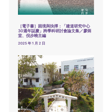
［電子書］困境與抉擇：「建道研究中心
30週年誌慶」跨學科研討會論文集／廖炳
堂、倪步曉主編
2025 年 1 月 2 日