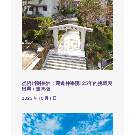
從梧州到長洲：建道神學院125年的挑戰與
恩典 / 陳智衡
2023 年 10 月 1 日