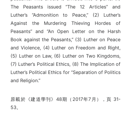
The Peasants issued “The 12 Articles” and
Luther’s “Admonition to Peace,” (2) Luther’s
Against the Murdering Thieving Hordes of
Peasants” and “An Open Letter on the Harsh
Book against the Peasants,” (3) Luther on Peace
and Violence, (4) Luther on Freedom and Right,
(5) Luther on Law, (6) Luther on Two Kingdoms,
(7) Luther’s Political Ethics, (8) The Implication of
Luther’s Political Ethics for “Separation of Politics
and Religion.”
原載於《建道學刊》48期（2017年7月），頁 31-
53。