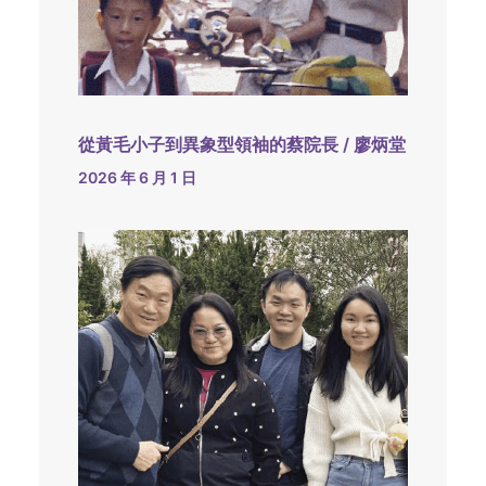
從黃毛小子到異象型領袖的蔡院長 / 廖炳堂
2026 年 6 月 1 日