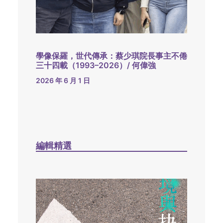
學像保羅，世代傳承：蔡少琪院長事主不倦
三十四載（1993–2026）/ 何偉強
2026 年 6 月 1 日
編輯精選