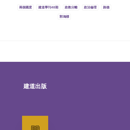
兩個國度
建道學刊48期
政教分離
政治倫理
路德
郭鴻標
建道出版