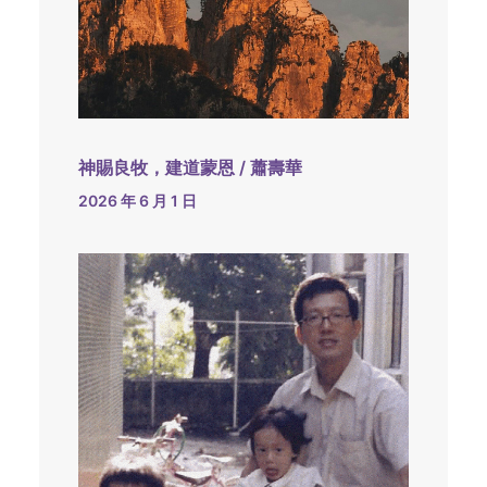
神賜良牧，建道蒙恩 / 蕭壽華
2026 年 6 月 1 日