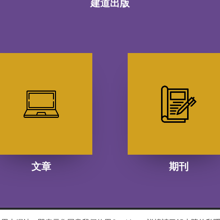
建道出版
文章
期刊