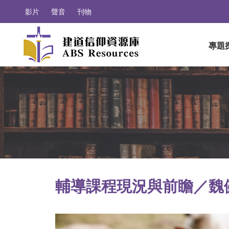
影片
聲音
刊物
專題
輔導課程現況與前瞻／魏