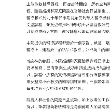
主修教牧輔導課程，而從當時開始，所有全時
程。隨着婚姻和家庭問題在香港社會日益嚴重，
輔導模式於九十年代末期開始受到華人輔導界關
文憑課程，並於翌年推出神學碩士及基督教研究
以歸納成兩大方向：教牧輔導和婚姻與家庭治療
本院提供的輔導課程都源於一個宗旨，就是「培
輔導上，建基於主的話語和教導，並成為主的器
感謝神的眷顧，本院婚姻與家庭治療課程已漸上
要求編寫，已有畢業生成功申請並接納成為該
以，課程中所有的實習和臨床督導部分直接獲該
限及堅持小班教授的輔導訓練原則，三個婚姻與
每年均有不少申請者被拒於門外。
隨着人和社會的問題日益複雜，加上牧者的工作
所以，筆者認為教牧輔導是每個傳道人的基礎訓