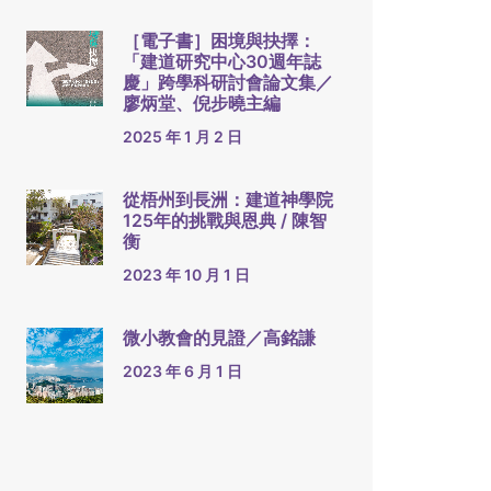
［電子書］困境與抉擇：
「建道研究中心30週年誌
慶」跨學科研討會論文集／
廖炳堂、倪步曉主編
2025 年 1 月 2 日
從梧州到長洲：建道神學院
125年的挑戰與恩典 / 陳智
衡
2023 年 10 月 1 日
微小教會的見證／高銘謙
2023 年 6 月 1 日