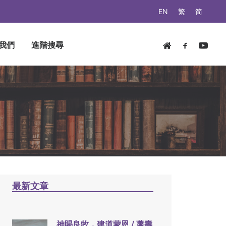
EN
繁
简
我們
進階搜尋
最新文章
神賜良牧，建道蒙恩 / 蕭壽