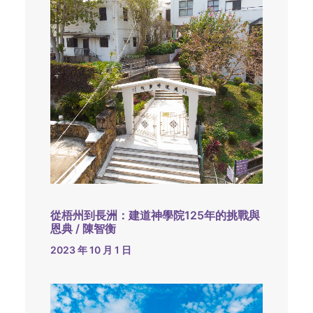
從梧州到長洲：建道神學院125年的挑戰與
恩典 / 陳智衡
2023 年 10 月 1 日