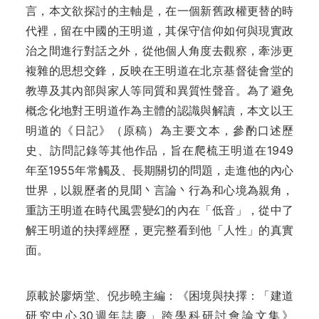
言，本文欲探討的主軸是，在一個新舊政權更替的時
代裡，留在中國的王明道，其保守信仰如何與現實政
治之間進行對話之外，從他個人角度去觀察，牽涉更
複雜的思想交鋒，反映在王明道在北京基督徒會堂的
教導及其內部與家人等同質和異質性聲音。為了避免
概念化地對王明道作為主體的認識與解讀，本文以王
明道的《日記》（原稿）為主要文本，參酌口述歷
史、訪問記錄等其他作品，旨在爬梳王明道在1949
年至1955年常觸及、長期關切的問題，走進他的內心
世界，以親歷者的見聞丶言論丶行為和心境為親角，
重訪王明道在時代風雲變幻的內在「低音」，從中了
解王明道的抉擇經歷，更完整看到他「人性」的真實
面。
原載於廖炳堂、倪步曉主編：《困境與抉擇：「建道
研究中心30週年誌慶」跨學科研討會論文集》