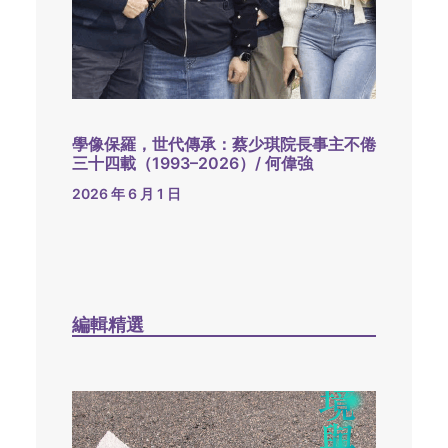
學像保羅，世代傳承：蔡少琪院長事主不倦
三十四載（1993–2026）/ 何偉強
2026 年 6 月 1 日
編輯精選