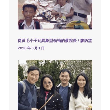
從黃毛小子到異象型領袖的蔡院長 / 廖炳堂
2026 年 6 月 1 日