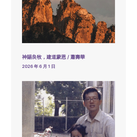
神賜良牧，建道蒙恩 / 蕭壽華
2026 年 6 月 1 日