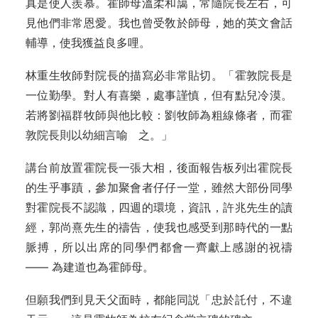
真是使人羨慕。霍師母溫柔和藹，常隨院長左右，可
見他們非常恩愛。我也曾受敎於師母，她的英文會話
輔導，使我獲益良多哩。
林重生牧師對院長的描寫必非常貼切。「霍敦院長是
一位勤學。對人有喜樂，處事謹慎，但有點兒冷漠。
若將劉福群牧師與他比較：劉牧師為粗線條者，而霍
敦院長則以幼細言喻 之。」
講台前放置霍院長一張大相，後面報告板列出霍院長
的生乎事蹟，參加聚會者仔仔一堂，雖然大部份同學
對霍院長不認識，四週的環境，資訊，許兆先生的讀
經，郭尚熹先生的禱告，使我也感受到那時代的一點
脈搏，所以出席的同學們都會一齊獻上感謝的祝禱
—— 為建道也為霍師母。
但願我們到見天父面時，都能同説「忠於託付，不違