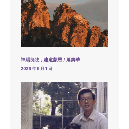
神賜良牧，建道蒙恩 / 蕭壽華
2026 年 6 月 1 日