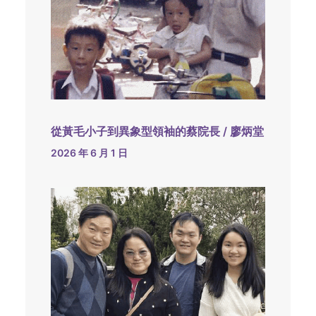
從黃毛小子到異象型領袖的蔡院長 / 廖炳堂
2026 年 6 月 1 日