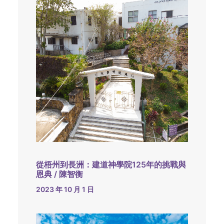
從梧州到長洲：建道神學院125年的挑戰與
恩典 / 陳智衡
2023 年 10 月 1 日