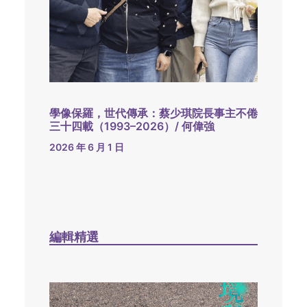
學像保羅，世代傳承：蔡少琪院長事主不倦
三十四載（1993–2026）/ 何偉強
2026 年 6 月 1 日
編輯精選