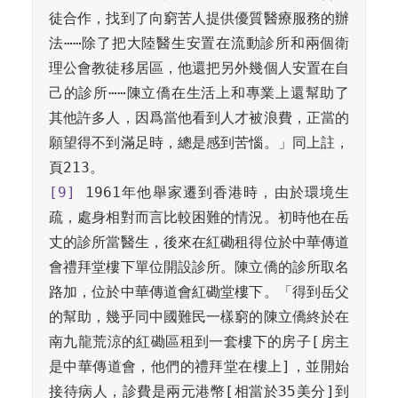
徒合作，找到了向窮苦人提供優質醫療服務的辦
法⋯⋯除了把大陸醫生安置在流動診所和兩個衛
理公會教徒移居區，他還把另外幾個人安置在自
己的診所⋯⋯陳立僑在生活上和專業上還幫助了
其他許多人，因爲當他看到人才被浪費，正當的
願望得不到滿足時，總是感到苦惱。」同上註，
[9]
 1961年他舉家遷到香港時，由於環境生
疏，處身相對而言比較困難的情況。初時他在岳
丈的診所當醫生，後來在紅磡租得位於中華傳道
會禮拜堂樓下單位開設診所。陳立僑的診所取名
路加，位於中華傳道會紅磡堂樓下。「得到岳父
的幫助，幾乎同中國難民一樣窮的陳立僑終於在
南九龍荒涼的紅磡區租到一套樓下的房子[房主
是中華傳道會，他們的禮拜堂在樓上]，並開始
接待病人，診費是兩元港幣[相當於35美分]到