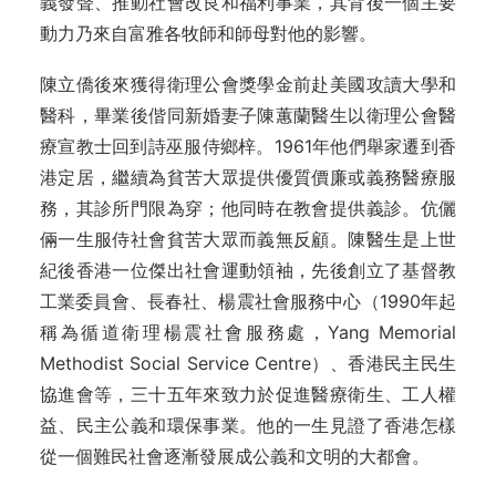
義發聲、推動社會改良和福利事業，其背後一個主要
動力乃來自富雅各牧師和師母對他的影響。
陳立僑後來獲得衛理公會獎學金前赴美國攻讀大學和
醫科，畢業後偕同新婚妻子陳蕙蘭醫生以衛理公會醫
療宣教士回到詩巫服侍鄉梓。1961年他們舉家遷到香
港定居，繼續為貧苦大眾提供優質價廉或義務醫療服
務，其診所門限為穿；他同時在教會提供義診。伉儷
倆一生服侍社會貧苦大眾而義無反顧。陳醫生是上世
紀後香港一位傑出社會運動領袖，先後創立了基督教
工業委員會、長春社、楊震社會服務中心（1990年起
稱為循道衛理楊震社會服務處，Yang Memorial
Methodist Social Service Centre）、香港民主民生
協進會等，三十五年來致力於促進醫療衛生、工人權
益、民主公義和環保事業。他的一生見證了香港怎樣
從一個難民社會逐漸發展成公義和文明的大都會。