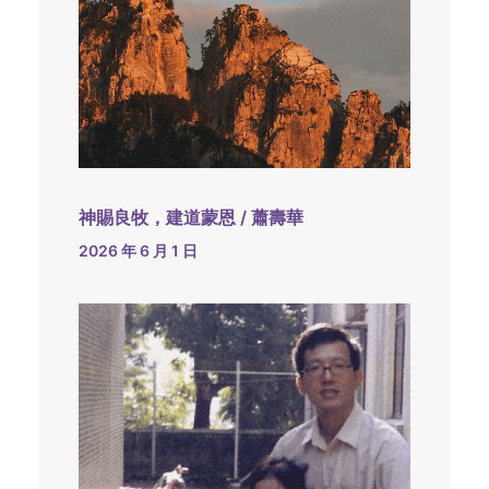
神賜良牧，建道蒙恩 / 蕭壽華
2026 年 6 月 1 日