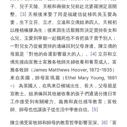
子、兒子天隨、天根和兩個女兒前赴北婆羅洲定居開
墾。
[3]
天根後來娶了同是福建信徒移民吳玉愛為
妻，生下立芬、立才、立遠和立僑姐弟四人。天根初
以種植橡膠為生；後來因生活艱難而決定賣掉長女和
么兒。玉愛則寧願一起餓死也不肯把孩子賣予別人；
一對兒女乃從被賣掉的邊緣回到父母身邊。陳立僑的
母親是「對他的命運影響最大的人」。
[4]
立芬和立
僑先後由宣教士富雅各牧師夫婦收養和養育成人。富
雅各牧師（James Matthews Hoover, 1872–1935）
來自美國，師母富瑪麗（Ethel Mary Young, 1881
–） 為英國人，在馬來亞檳城出生、長大，父母親是
宣教士。姐弟倆與其他被收養的孩子們通過分擔日常
工作接受到有關權力、義務和責任感等教育；富牧
師、師母也也讓孩子從生活中學會自信。
[5]
陳立僑受富牧師和師母的教育哲學影響至深。
[6]
「富