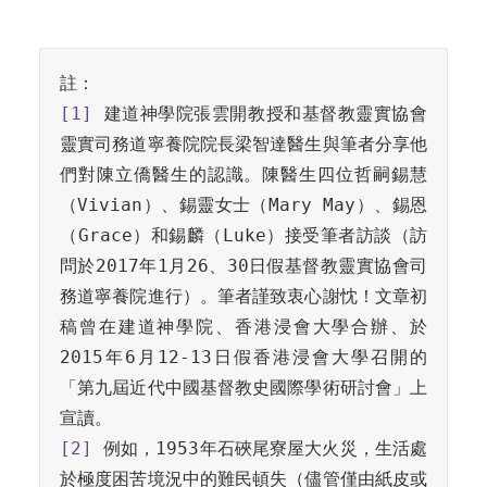
[1]
 建道神學院張雲開教授和基督教靈實協會
靈實司務道寧養院院長梁智達醫生與筆者分享他
們對陳立僑醫生的認識。陳醫生四位哲嗣錫慧
（Vivian）、錫靈女士（Mary May）、錫恩
（Grace）和錫麟（Luke）接受筆者訪談（訪
問於2017年1月26、30日假基督教靈實協會司
務道寧養院進行）。筆者謹致衷心謝忱！文章初
稿曾在建道神學院、香港浸會大學合辦、於
2015年6月12-13日假香港浸會大學召開的
「第九屆近代中國基督教史國際學術研討會」上
[2]
 例如，1953年石硤尾寮屋大火災，生活處
於極度困苦境況中的難民頓失（儘管僅由紙皮或