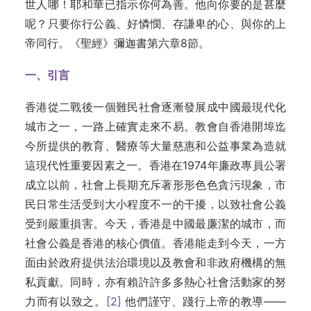
世人哪！耶和華已指示你何為善。他向你要的是甚麼
呢？只要你行公義、好憐憫、存謙卑的心、與你的上
帝同行。《聖經》彌迦書第六章8節。
一、引言
香港從二戰後一個難民社會逐漸發展成中國最現代化
城市之一，一路上確實走來不易。教會自香港開埠迄
今所提供的教育、醫療等大量慈惠和公益事業為造就
這現代性重要因素之一。香港在1974年廉政專員公署
成立以前，社會上長期充斥著形形色色貪污現象，市
民日常生活受到大小程度不一的干擾，以致社會公義
受到嚴重損害。今天，香港是中國最廉潔的城市，而
社會公義是香港的核心價值。香港能走到今天，一方
面由於政府提供法治環境以及教會和非政府機構的無
私貢獻。同時，亦有賴許許多多熱心社會活動家的努
力而有以致之。
[2]
他們謹守、踐行上帝的教導——