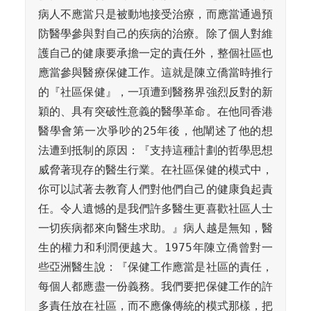
病人不應當只是被動地接受治療，而應當通過預
防醫學參與對自己的疾病的治療。除了個人對維
護自己的健康要承擔一定的責任外，整個社區也
應當參與醫療保健工作。這就是陳立僑當時推行
的『社區保健』，一項遭到醫務界強烈反對的新
穎的、具有突破性意義的醫學革命。在他同香港
醫學會第一次爭吵的25年後，他闡述了他的想
法遭到抵制的原因：『支持這種計劃的哲學思想
威脅著現存的醫生行業。在社區保健的模式中，
你可以試著去教育人們對他們自己的健康負起責
任。令人遺憾的是我們許多醫生更喜歡社區人士
一切疾病都來向醫生求助。』病人越是無知，醫
生的權力和利潤便越大。1975年陳立僑曾對一
些亞洲醫生說：『保健工作應當是社區的責任，
每個人都應盡一份義務。我們要把保健工作的許
多責任放在社區，而不應像傳統的模式那樣，把