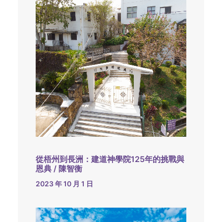
從梧州到長洲：建道神學院125年的挑戰與
恩典 / 陳智衡
2023 年 10 月 1 日