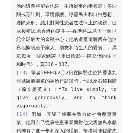
他的遺產將留在他這一生所從事的事業裏：美沙
酮戒毒計劃、環境保護、呼籲民主和自由思想、
廢除死刑、結束對同性戀者在法律上的歧視、促
成後殖民地香港的誕生——香港將成爲下一個世
紀全球最大的金融中心；他的遺產還將留在他無
私地慷慨給予家人、朋友和陌生人的愛裏。」馮
斌嶽著、裴家勤譯《走出陰影——陳立僑的生平
[13]
 筆者2000年2月2日在陳醫生位於香港九
龍城衙前圍道的寓所作訪談時，他以座右銘相贈
（原文是英文）：“To live simply, to 
give generously, and to think 
[14]
 例如，其兒子錫麟亦致力於社會慈惠事
業。他因自己從事慈惠事業而對他父親無私奉獻
精神有了進一步和深入的理解。筆者與陳錫麟先