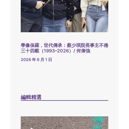
學像保羅，世代傳承：蔡少琪院長事主不倦
三十四載（1993–2026）/ 何偉強
2026 年 6 月 1 日
編輯精選