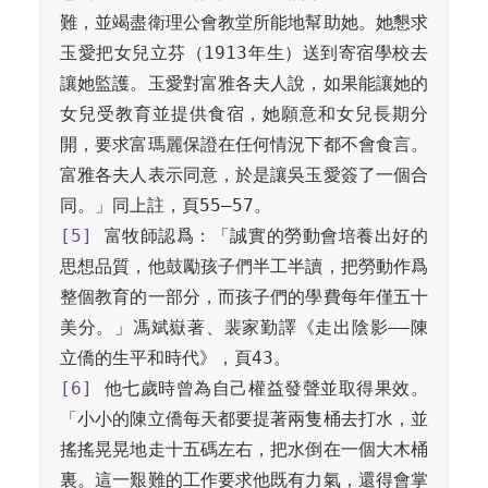
難，並竭盡衛理公會教堂所能地幫助她。她懇求
玉愛把女兒立芬（1913年生）送到寄宿學校去
讓她監護。玉愛對富雅各夫人說，如果能讓她的
女兒受教育並提供食宿，她願意和女兒長期分
開，要求富瑪麗保證在任何情況下都不會食言。
富雅各夫人表示同意，於是讓吳玉愛簽了一個合
[5]
 富牧師認爲：「誠實的勞動會培養出好的
思想品質，他鼓勵孩子們半工半讀，把勞動作爲
整個教育的一部分，而孩子們的學費每年僅五十
美分。」馮斌嶽著、裴家勤譯《走出陰影——陳
[6]
 他七歲時曾為自己權益發聲並取得果效。
「小小的陳立僑每天都要提著兩隻桶去打水，並
搖搖晃晃地走十五碼左右，把水倒在一個大木桶
裏。這一艱難的工作要求他既有力氣，還得會掌