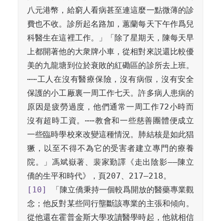
八元港幣，給窮人看病甚至連這麼一點微薄的診
費也不收。診所起名路加，蕙蘭每天下午作爲兒
科醫生在這裡工作。」「除了星期天，陳每天早
上都開著他的大衆牌小車，從相對來説還比較優
美的九龍塘到位於衰敗的紅磡區的診所去上班。
⋯⋯工人在沒有醫療保險，沒有病假，沒有安全
保護的小工厰裏一周工作七天。許多病人患病的
原因是疲勞過度，他們通常一周工作72小時而
沒有超時工資。⋯⋯教會和一些慈善團體便成立
一些臨時學校來改變這種情況。肺結核是如此猖
獗，以至不得不為它的受害者建立專門的療養
院。」馮斌嶽著、裴家勤譯《走出陰影——陳立
[10]
 「陳立僑秉持一個較爲開放的醫藥專業觀
念；他反對某些同行壟斷該專業的主張和傾向。
從他還在霍普金斯大學攻讀醫學時起，他就相信