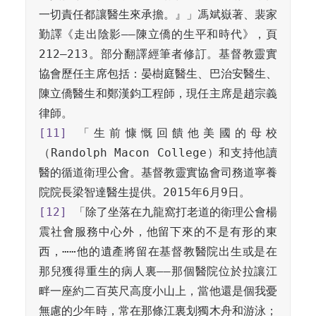
一切責任都讓醫生來承擔。』」馮斌嶽著、裴家
勤譯《走出陰影——陳立僑的生平和時代》，頁
212–213。部分翻譯經筆者修訂。基督教靈實
協會歷任主席包括：晏樹庭醫生、巴治安醫生、
陳立僑醫生和鄭漢鈞工程師，現任主席是趙宗義
[11]
 「生前慷慨回饋他美國的母校
（Randolph Macon College）和支持他讀
醫的循道衛理公會。基督教靈實協會司務道寧養
[12]
 「除了坐落在九龍窩打老道的衛理公會楊
震社會服務中心外，他留下來的不是有形的東
西，⋯⋯他的遺產將留在基督教醫院出生或是在
那兒獲得重生的病人裏——那個醫院位於拉讓江
畔一座約二百英尺高度小山上，當他還是個我憂
無慮的少年時，常在那條江裏划獨木舟和游泳；