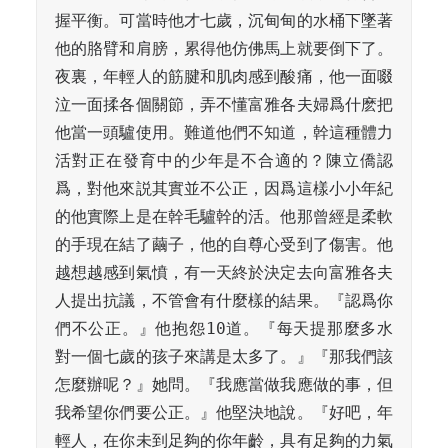
握平衡。可當時他才七歲，沉甸甸的水桶下墜著
他的胳臂和肩膀，累得他仿佛馬上就要倒下了。
夜裏，年輕人的筋腱和肌肉感到酸痛，他一面啜
泣一面揉各個關節，弄不懂富雅各夫婦爲什麽把
他當一頭驢使用。難道他們不知道，幹這種體力
活對正在發育中的少年是不合適的？陳立僑認
爲，對他來説其實並不公正，因爲這樣小小年紀
的他實際上是在幹毛驢幹的活。他那曾經是柔軟
的手現在結了繭子，他的自尊心受到了傷害。他
越想越感到氣憤，有一天終於決定去向富雅各夫
人提出抗議，不管會有什麼樣的結果。『認爲你
們不公正。』他抱怨10道。『每天提那麼多水
對一個七歲的孩子來講是太多了。』『那我們該
怎麼辦呢？』她問。『我應當做我應做的事，但
我希望你們要公正。』他堅決地說。『好吧，年
輕人，在你未到足夠的你年齡，具有足夠的力氣