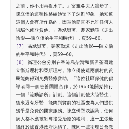
之前，你不用再提水了。』富雅各夫人讓步了，
陳立僑的這種性格給她留下了深刻印象，她知道
這個人會有所作爲的，因爲他簡直不允許任何人
哄騙他或欺負他。」馮斌嶽著、裴家勤譯《走出
[7]
 馮斌嶽著、裴家勤譯《走出陰影——陳立僑
[8]
 衛理公會分別在香港島柴灣和新界荃灣建
立衛斯理村和亞斯理村。陳立僑使這兩個村的貧
民能夠得到免費醫療救助。「這位社區保健的倡
導者同一個慈善團體合作，於1963能開始推行
一個『流動診所』計劃。這個計劃使大陸醫生，
後來還有牙醫，能夠到貧窮的社區去為人們提供
幾乎是免費的醫療服務。陳立僑堅決認爲，任何
病人都不應被剝奪接受治療的權利，這一主張最
後終於被香港政府採納了。陳同一些衛理公會教