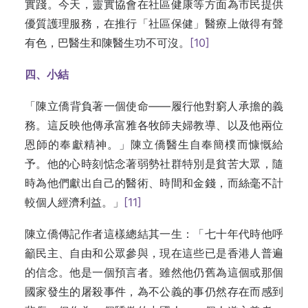
實踐。今天，靈實協會在社區健康等方面為市民提供
優質護理服務，在推行「社區保健」醫療上做得有聲
有色，巴醫生和陳醫生功不可沒。
[10]
四、小結
「陳立僑背負著一個使命——履行他對窮人承擔的義
務。這反映他傳承富雅各牧師夫婦教導、以及他兩位
恩師的奉獻精神。」陳立僑醫生自奉簡樸而慷慨給
予。他的心時刻惦念著弱勢社群特別是貧苦大眾，隨
時為他們獻出自己的醫術、時間和金錢，而絲毫不計
較個人經濟利益。」
[11]
陳立僑傳記作者這樣總結其一生：「七十年代時他呼
籲民主、自由和公眾參與，現在這些已是香港人普遍
的信念。他是一個預言者。雖然他仍舊為這個或那個
國家發生的屠殺事件，為不公義的事仍然存在而感到