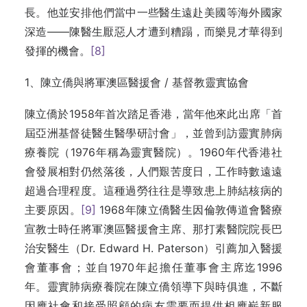
長。他並安排他們當中一些醫生遠赴美國等海外國家
深造——陳醫生厭惡人才遭到糟蹋，而樂見才華得到
發揮的機會。
[8]
1、陳立僑與將軍澳區醫援會 / 基督教靈實協會
陳立僑於1958年首次踏足香港，當年他來此出席「首
屆亞洲基督徒醫生醫學研討會」，並曾到訪靈實肺病
療養院（1976年稱為靈實醫院）。1960年代香港社
會發展相對仍然落後，人們艱苦度日，工作時數遠遠
超過合理程度。這種過勞往往是導致患上肺結核病的
主要原因。
[9]
1968年陳立僑醫生因倫敦傳道會醫療
宣教士時任將軍澳區醫援會主席、那打素醫院院長巴
治安醫生（Dr. Edward H. Paterson）引薦加入醫援
會董事會；並自1970年起擔任董事會主席迄1996
年。靈實肺病療養院在陳立僑領導下與時俱進，不斷
因應社會和接受照顧的病友需要而提供相應嶄新服