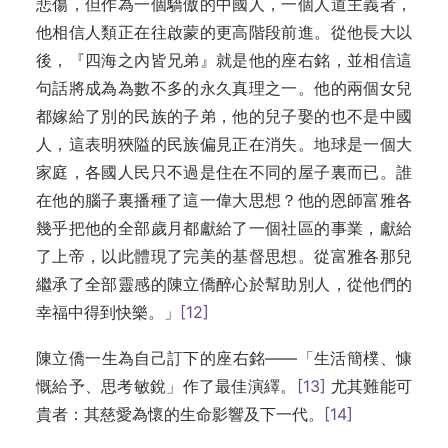
悲傷，但作為一個驕傲的中國人，一個人道主義者，
他相信人類正在往啟蒙的更高階段前進。從他長大以
後，『四海之內皆兄弟』就是他的座右銘，並相信這
句話將成為為數不多的永久真理之一。他的兩個女兒
都嫁給了別的民族的子弟，他的兒子娶的也不是中國
人，這表明狹隘的民族偏見正在消失。地球是一個大
家庭，各國人民只不過是住在不同的屋子裏而已。誰
在他的腦子裏播種了這一偉大思想？他的恩師富雅各
幾乎把他的全部歲月都獻給了一個社區的事業，獻給
了上帝，以此體現了完美的基督思想。從富雅各那兒
繼承了全部靈感的陳立僑醉心於幫助別人，從他們的
幸福中得到快樂。」
[12]
陳立僑一生為自己訂下的座右銘——「生活簡樸、慷
慨給予、思考敏銳」作了最佳演繹。
[13]
尤其難能可
貴者：其慈愛為懷的生命影響及下一代。
[14]