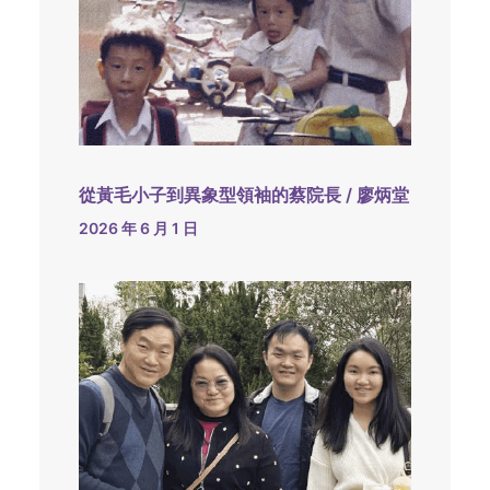
從黃毛小子到異象型領袖的蔡院長 / 廖炳堂
2026 年 6 月 1 日