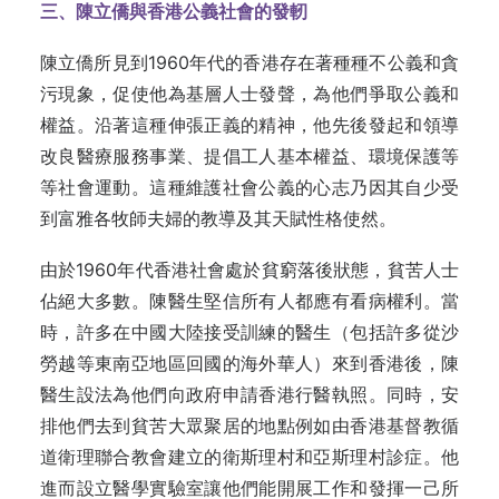
三、陳立僑與香港公義社會的發軔
陳立僑所見到1960年代的香港存在著種種不公義和貪
污現象，促使他為基層人士發聲，為他們爭取公義和
權益。沿著這種伸張正義的精神，他先後發起和領導
改良醫療服務事業、提倡工人基本權益、環境保護等
等社會運動。這種維護社會公義的心志乃因其自少受
到富雅各牧師夫婦的教導及其天賦性格使然。
由於1960年代香港社會處於貧窮落後狀態，貧苦人士
佔絕大多數。陳醫生堅信所有人都應有看病權利。當
時，許多在中國大陸接受訓練的醫生（包括許多從沙
勞越等東南亞地區回國的海外華人）來到香港後，陳
醫生設法為他們向政府申請香港行醫執照。同時，安
排他們去到貧苦大眾聚居的地點例如由香港基督教循
道衛理聯合教會建立的衛斯理村和亞斯理村診症。他
進而設立醫學實驗室讓他們能開展工作和發揮一己所