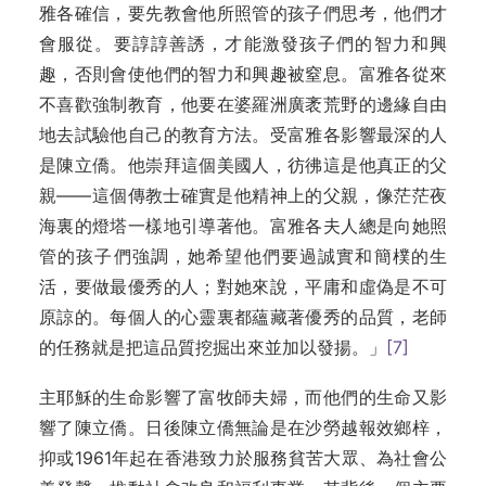
雅各確信，要先教會他所照管的孩子們思考，他們才
會服從。要諄諄善誘，才能激發孩子們的智力和興
趣，否則會使他們的智力和興趣被窒息。富雅各從來
不喜歡強制教育，他要在婆羅洲廣袤荒野的邊緣自由
地去試驗他自己的教育方法。受富雅各影響最深的人
是陳立僑。他崇拜這個美國人，彷彿這是他真正的父
親——這個傳教士確實是他精神上的父親，像茫茫夜
海裏的燈塔一樣地引導著他。富雅各夫人總是向她照
管的孩子們強調，她希望他們要過誠實和簡樸的生
活，要做最優秀的人；對她來說，平庸和虛偽是不可
原諒的。每個人的心靈裏都蘊藏著優秀的品質，老師
的任務就是把這品質挖掘出來並加以發揚。」
[7]
主耶穌的生命影響了富牧師夫婦，而他們的生命又影
響了陳立僑。日後陳立僑無論是在沙勞越報效鄉梓，
抑或1961年起在香港致力於服務貧苦大眾、為社會公