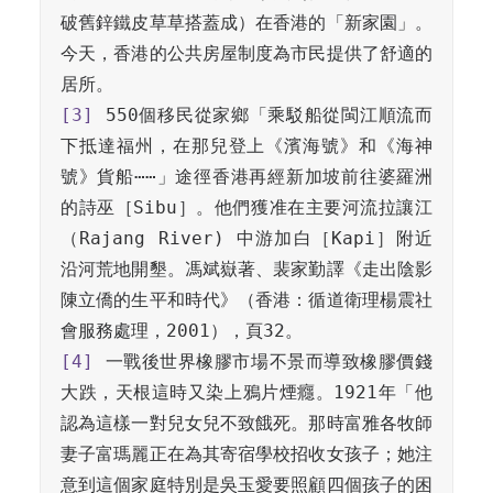
破舊鋅鐵皮草草搭蓋成）在香港的「新家園」。
今天，香港的公共房屋制度為市民提供了舒適的
[3]
 550個移民從家鄉「乘駁船從閩江順流而
下抵達福州，在那兒登上《濱海號》和《海神
號》貨船⋯⋯」途徑香港再經新加坡前往婆羅洲
的詩巫［Sibu］。他們獲准在主要河流拉讓江
（Rajang River) 中游加白［Kapi］附近
沿河荒地開墾。馮斌嶽著、裴家勤譯《走出陰影 
陳立僑的生平和時代》（香港：循道衛理楊震社
[4]
 一戰後世界橡膠市場不景而導致橡膠價錢
大跌，天根這時又染上鴉片煙癮。1921年「他
認為這樣一對兒女兒不致餓死。那時富雅各牧師
妻子富瑪麗正在為其寄宿學校招收女孩子；她注
意到這個家庭特別是吳玉愛要照顧四個孩子的困