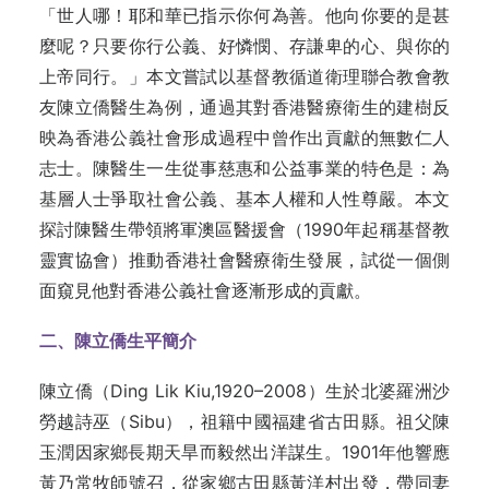
「世人哪！耶和華已指示你何為善。他向你要的是甚
麼呢？只要你行公義、好憐憫、存謙卑的心、與你的
上帝同行。」本文嘗試以基督教循道衛理聯合教會教
友陳立僑醫生為例，通過其對香港醫療衛生的建樹反
映為香港公義社會形成過程中曾作出貢獻的無數仁人
志士。陳醫生一生從事慈惠和公益事業的特色是：為
基層人士爭取社會公義、基本人權和人性尊嚴。本文
探討陳醫生帶領將軍澳區醫援會（1990年起稱基督教
靈實協會）推動香港社會醫療衛生發展，試從一個側
面窺見他對香港公義社會逐漸形成的貢獻。
二、陳立僑生平簡介
陳立僑（Ding Lik Kiu,1920–2008）生於北婆羅洲沙
勞越詩巫（Sibu），祖籍中國福建省古田縣。祖父陳
玉潤因家鄉長期天旱而毅然出洋謀生。1901年他響應
黃乃常牧師號召，從家鄉古田縣黃洋村出發，帶同妻