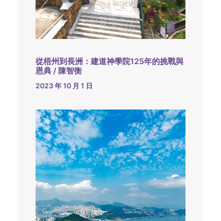
從梧州到長洲：建道神學院125年的挑戰與
恩典 / 陳智衡
2023 年 10 月 1 日