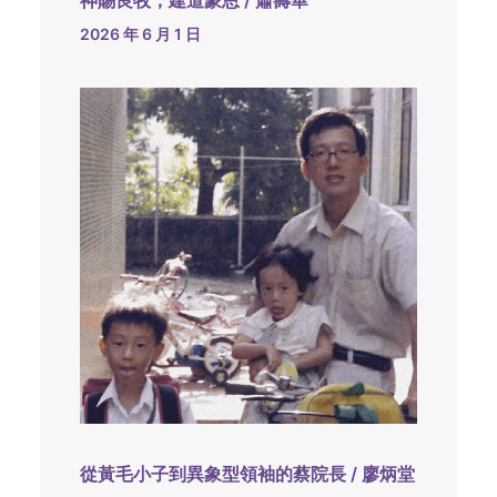
神賜良牧，建道蒙恩 / 蕭壽華
2026 年 6 月 1 日
從黃毛小子到異象型領袖的蔡院長 / 廖炳堂