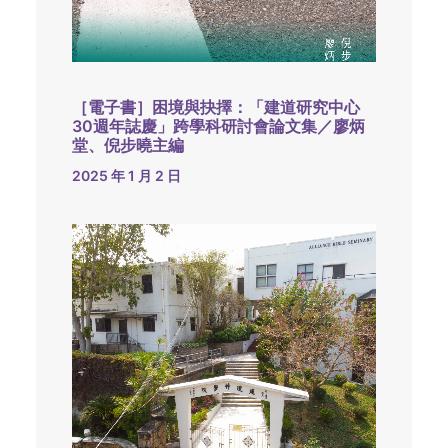
［電子書］困境與抉擇：「建道研究中心
30週年誌慶」跨學科研討會論文集／廖炳
堂、倪步曉主編
2025 年 1 月 2 日