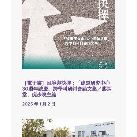
［電子書］困境與抉擇：「建道研究中心
30週年誌慶」跨學科研討會論文集／廖炳
堂、倪步曉主編
2025 年 1 月 2 日