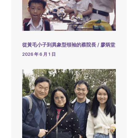
從黃毛小子到異象型領袖的蔡院長 / 廖炳堂
2026 年 6 月 1 日