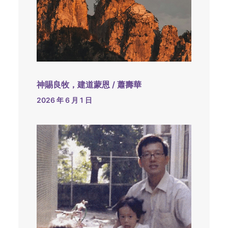
神賜良牧，建道蒙恩 / 蕭壽華
2026 年 6 月 1 日