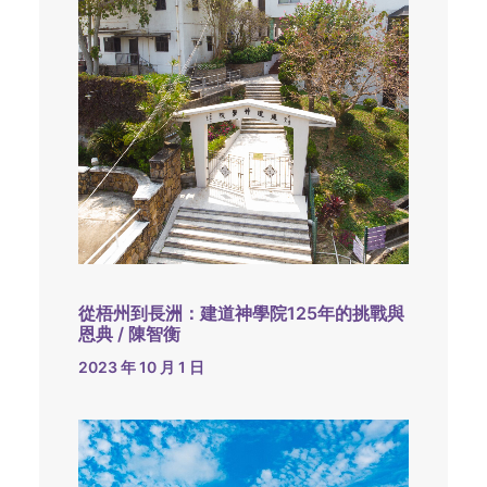
從梧州到長洲：建道神學院125年的挑戰與
恩典 / 陳智衡
2023 年 10 月 1 日