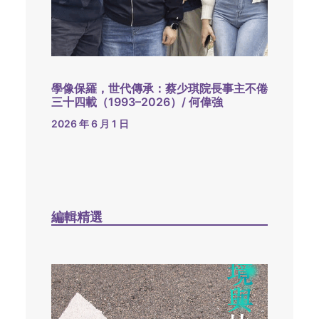
學像保羅，世代傳承：蔡少琪院長事主不倦
三十四載（1993–2026）/ 何偉強
2026 年 6 月 1 日
編輯精選