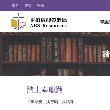
影片
聲音
刊物
專題
踏
踏上奉獻路
／陳韋安、潘智剛、高銘謙