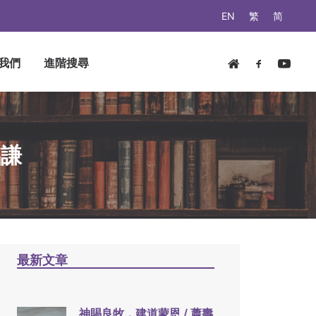
EN
繁
简
我們
進階搜尋
銘謙
最新文章
神賜良牧，建道蒙恩 / 蕭壽