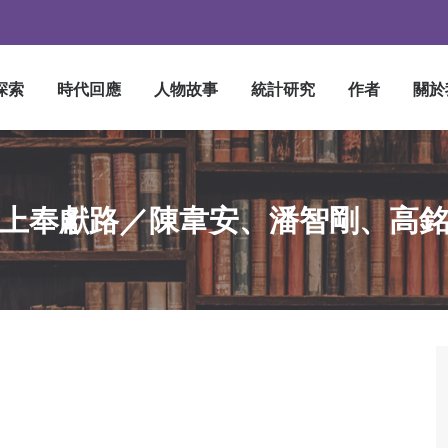
探索
時代回應
人物故事
統計研究
作者
關於
上奉獻路／陳韋安、潘智剛、高