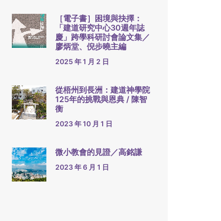
［電子書］困境與抉擇：
「建道研究中心30週年誌
慶」跨學科研討會論文集／
廖炳堂、倪步曉主編
2025 年 1 月 2 日
從梧州到長洲：建道神學院
125年的挑戰與恩典 / 陳智
衡
2023 年 10 月 1 日
微小教會的見證／高銘謙
2023 年 6 月 1 日