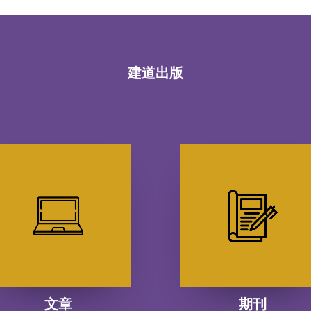
建道出版
文章
期刊