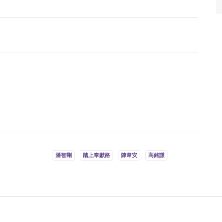
潘智剛
踏上奉獻路
陳韋安
高銘謙