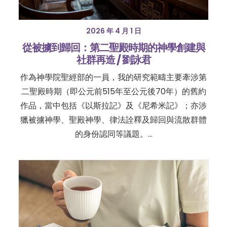
2026 年 4 月 1 日
從被擄到歸回：第二聖殿時期的神學創建與
社群再造 / 劉詠君
作為神學院聖經部的一員，我的研究範疇主要牽涉第
二聖殿時期（即公元前515年至公元後70年）的舊約
作品，當中包括《以斯拉記》及《尼希米記》；亦涉
獵被擄神學、聖殿神學、律法詮釋及歸回與流散群體
的身份認同等議題。…