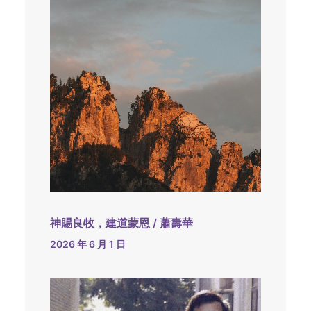
神賜良牧，建道蒙恩 / 蕭壽華
2026 年 6 月 1 日