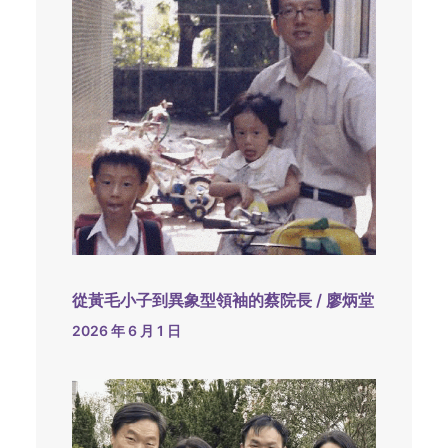
從黃毛小子到異象型領袖的蔡院長 / 廖炳堂
2026 年 6 月 1 日