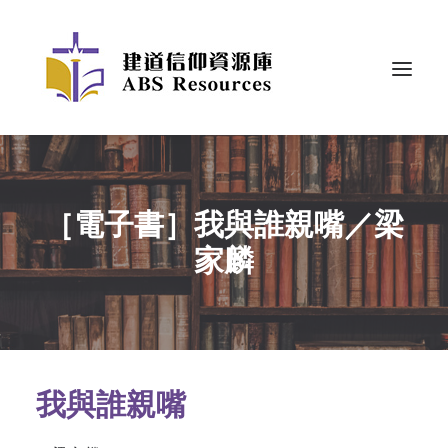
［電子書］我與誰親嘴／梁
家麟
我與誰親嘴