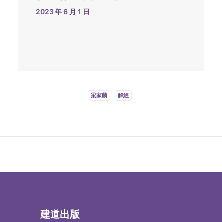
2023 年 6 月 1 日
梁家麟
解經
建道出版