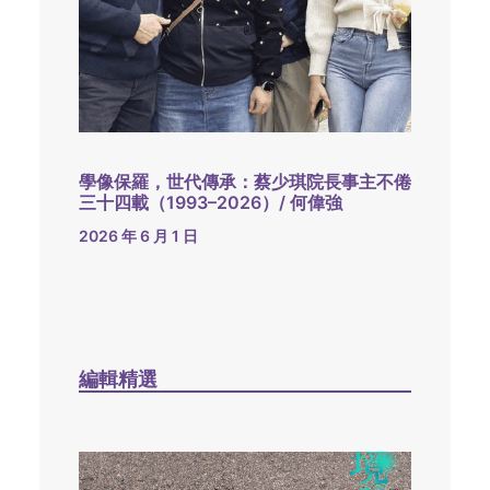
學像保羅，世代傳承：蔡少琪院長事主不倦
三十四載（1993–2026）/ 何偉強
2026 年 6 月 1 日
編輯精選