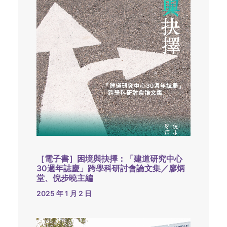
［電子書］困境與抉擇：「建道研究中心
30週年誌慶」跨學科研討會論文集／廖炳
堂、倪步曉主編
2025 年 1 月 2 日