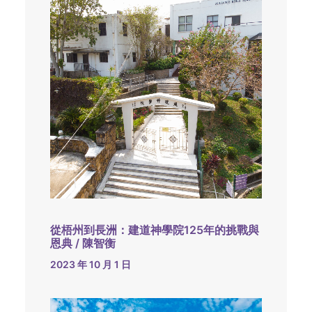
從梧州到長洲：建道神學院125年的挑戰與
恩典 / 陳智衡
2023 年 10 月 1 日