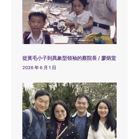
從黃毛小子到異象型領袖的蔡院長 / 廖炳堂
2026 年 6 月 1 日