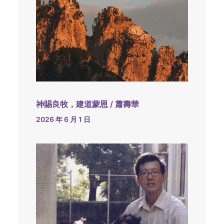
神賜良牧，建道蒙恩 / 蕭壽華
2026 年 6 月 1 日