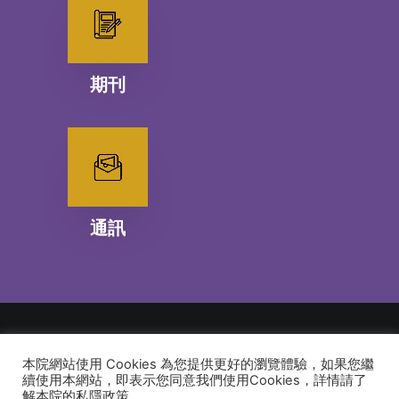
期刊
通訊
本院網站使用 Cookies 為您提供更好的瀏覽體驗，如果您繼
© 2026 建道神學院Alliance Bible Seminary. All rights reserved
續使用本網站，即表示您同意我們使用Cookies，詳情請了
解本院的私隱政策。