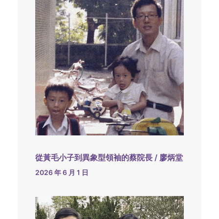
從黃毛小子到異象型領袖的蔡院長 / 廖炳堂
2026 年 6 月 1 日