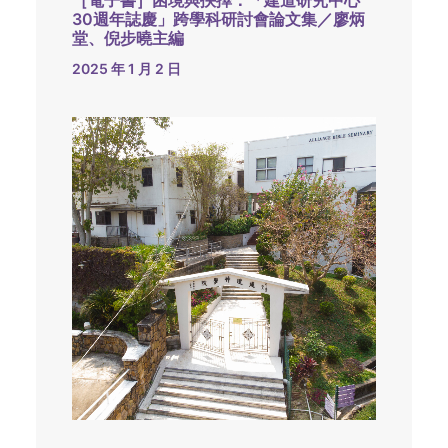
［電子書］困境與抉擇：「建道研究中心
30週年誌慶」跨學科研討會論文集／廖炳
堂、倪步曉主編
2025 年 1 月 2 日