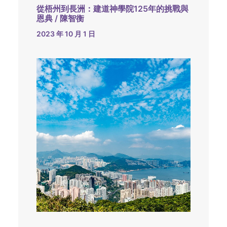
從梧州到長洲：建道神學院125年的挑戰與
恩典 / 陳智衡
2023 年 10 月 1 日