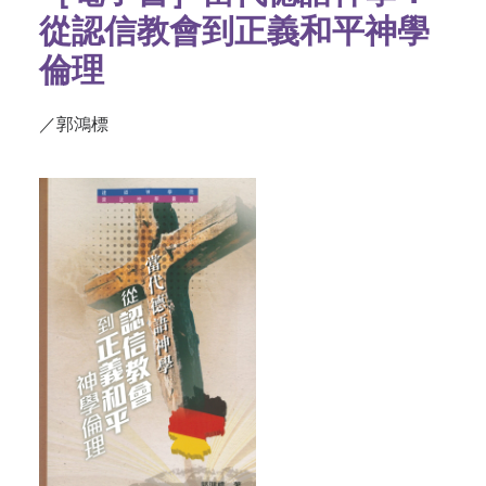
從認信教會到正義和平神學
倫理
／郭鴻標