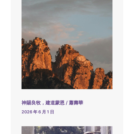
神賜良牧，建道蒙恩 / 蕭壽華
2026 年 6 月 1 日