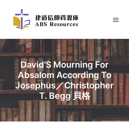
David'S Mourning For
Absalom According To
Josephus／Christopher
T. Begg 貝格