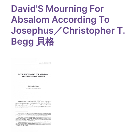
David'S Mourning For
Absalom According To
Josephus／Christopher T.
Begg 貝格