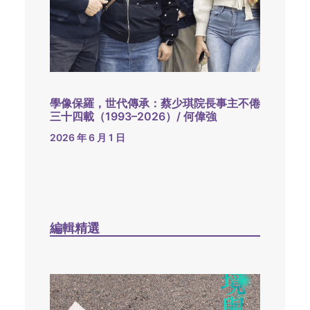
學像保羅，世代傳承：蔡少琪院長事主不倦
三十四載（1993–2026）/ 何偉強
2026 年 6 月 1 日
編輯精選