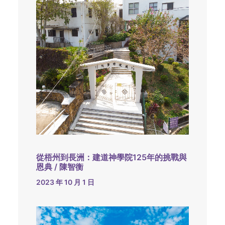
從梧州到長洲：建道神學院125年的挑戰與
恩典 / 陳智衡
2023 年 10 月 1 日