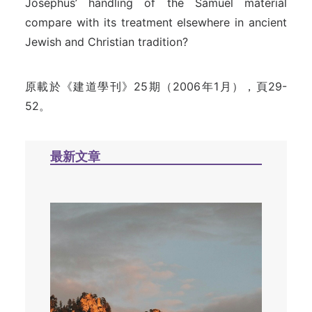
Josephus’ handling of the Samuel material
compare with its treatment elsewhere in ancient
Jewish and Christian tradition?
原載於《建道學刊》25期（2006年1月），頁29-
52。
最新文章