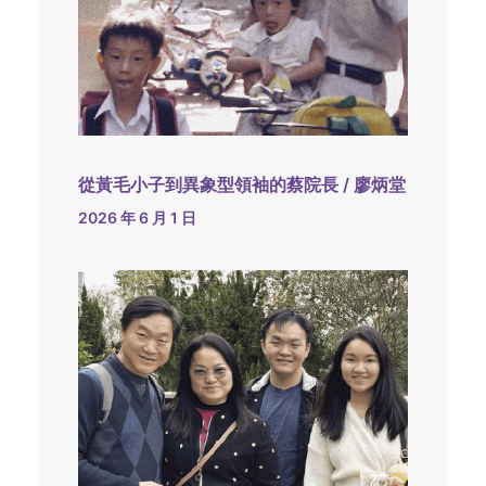
從黃毛小子到異象型領袖的蔡院長 / 廖炳堂
2026 年 6 月 1 日