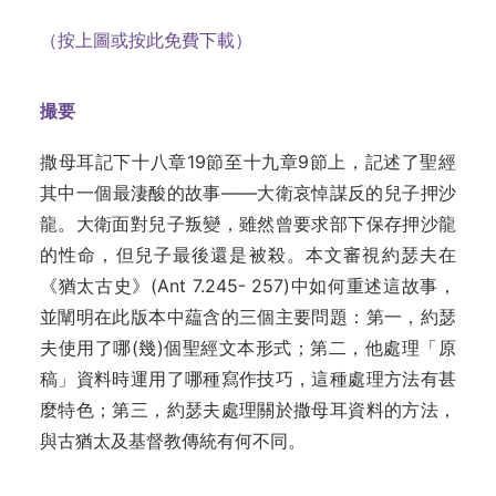
（按上圖或按此免費下載）
撮要
撒母耳記下十八章19節至十九章9節上，記述了聖經
其中一個最淒酸的故事——大衛哀悼謀反的兒子押沙
龍。大衛面對兒子叛變，雖然曾要求部下保存押沙龍
的性命，但兒子最後還是被殺。本文審視約瑟夫在
《猶太古史》(Ant 7.245- 257)中如何重述這故事，
並闡明在此版本中藴含的三個主要問題：第一，約瑟
夫使用了哪(幾)個聖經文本形式；第二，他處理「原
稿」資料時運用了哪種寫作技巧，這種處理方法有甚
麼特色；第三，約瑟夫處理關於撒母耳資料的方法，
與古猶太及基督教傳統有何不同。