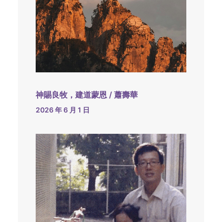
神賜良牧，建道蒙恩 / 蕭壽華
2026 年 6 月 1 日