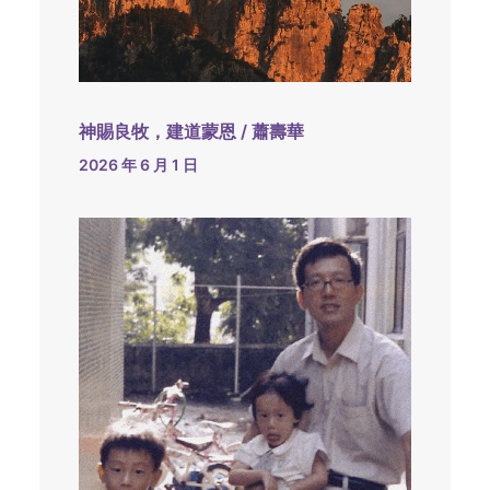
神賜良牧，建道蒙恩 / 蕭壽華
2026 年 6 月 1 日