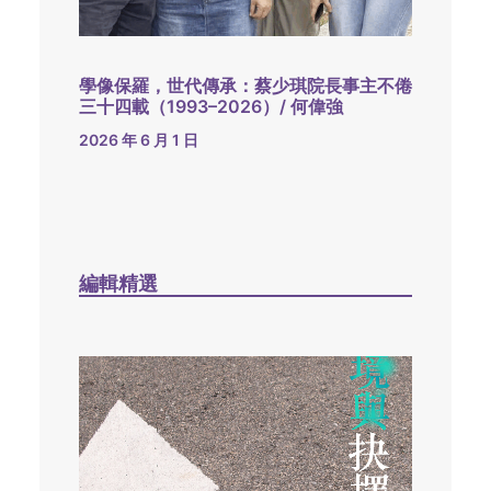
學像保羅，世代傳承：蔡少琪院長事主不倦
三十四載（1993–2026）/ 何偉強
2026 年 6 月 1 日
編輯精選