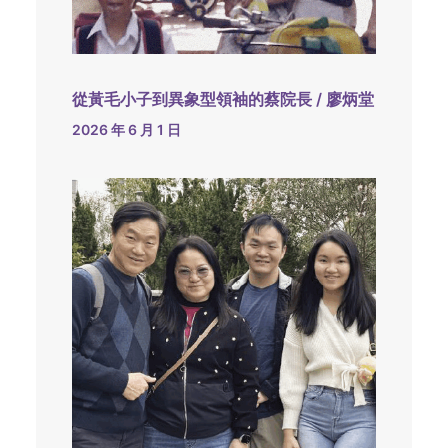
從黃毛小子到異象型領袖的蔡院長 / 廖炳堂
2026 年 6 月 1 日