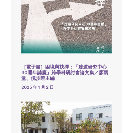
［電子書］困境與抉擇：「建道研究中心
30週年誌慶」跨學科研討會論文集／廖炳
堂、倪步曉主編
2025 年 1 月 2 日