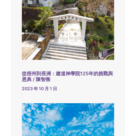
從梧州到長洲：建道神學院125年的挑戰與
恩典 / 陳智衡
2023 年 10 月 1 日