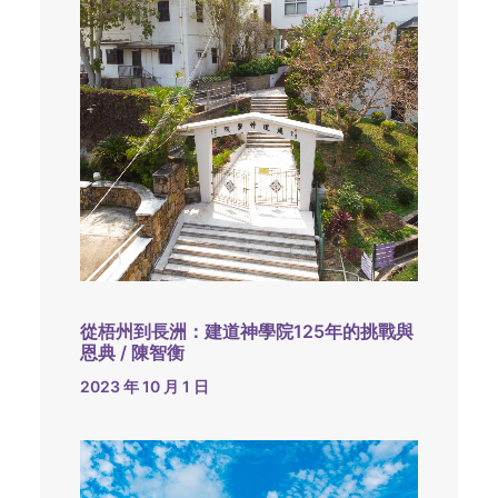
從梧州到長洲：建道神學院125年的挑戰與
恩典 / 陳智衡
2023 年 10 月 1 日