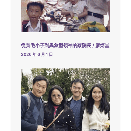
從黃毛小子到異象型領袖的蔡院長 / 廖炳堂
2026 年 6 月 1 日