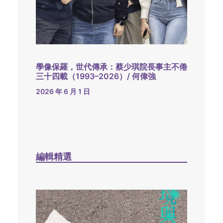
學像保羅，世代傳承：蔡少琪院長事主不倦
三十四載（1993–2026）/ 何偉強
2026 年 6 月 1 日
編輯精選