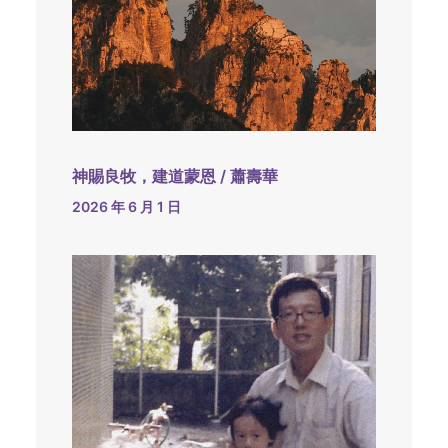
神賜良牧，建道蒙恩 / 蕭壽華
2026 年 6 月 1 日