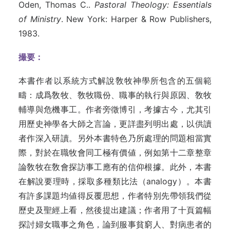
Oden, Thomas C..
Pastoral Theology: Essentials
of Ministry
. New York: Harper & Row Publishers,
1983.
撮要：
本書作者以系統方式解說敎牧神學所包含的五個範
疇：成爲敎牧、敎牧職份、職事的執行與原因、敎牧
輔導與危機事工。作者旁徵博引，考據古今，尤其引
用歷史神學各大師之言論，更詳盡列明出處，以供讀
者作深入研讀。另外本書特色乃所處理的問題相當實
際，對於在職牧會同工極有價値，例如第十二章整章
論敎牧在敎會探訪事工應有的信仰根據。此外，本書
在解說要理時，採取多種類比法（analogy）。本書
有許多課題均値得反覆思想，作者特別先帶領我們從
歷史及聖經上看，然後提出建
議；
作者用了十頁篇幅
探討婦女職事之角
色，
論到服事貧窮
人、
對病患者的