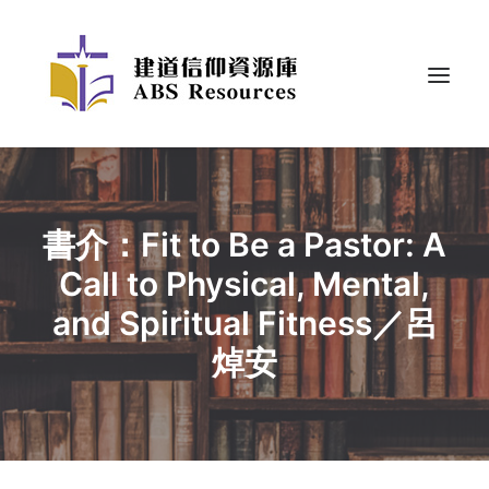
書介：Fit to Be a Pastor: A
Call to Physical, Mental,
and Spiritual Fitness／呂
焯安