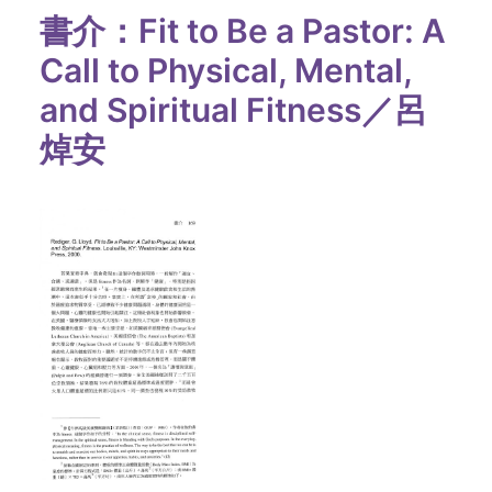
書介：Fit to Be a Pastor: A
Call to Physical, Mental,
and Spiritual Fitness／呂
焯安