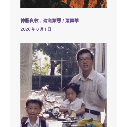
神賜良牧，建道蒙恩 / 蕭壽華
2026 年 6 月 1 日