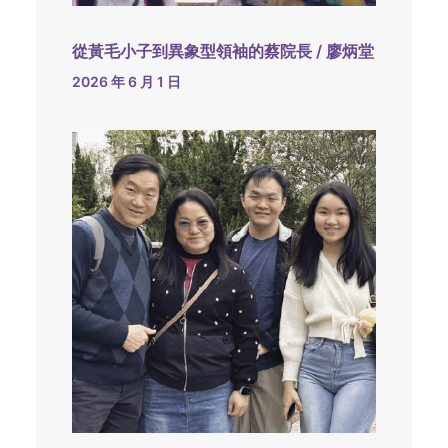
從黃毛小子到異象型領袖的蔡院長 / 廖炳堂
2026 年 6 月 1 日