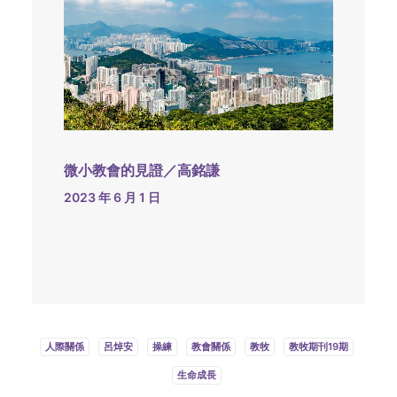
微小教會的見證／高銘謙
2023 年 6 月 1 日
人際關係
呂焯安
操練
教會關係
教牧
教牧期刊19期
生命成長