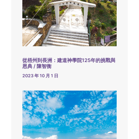
從梧州到長洲：建道神學院125年的挑戰與
恩典 / 陳智衡
2023 年 10 月 1 日