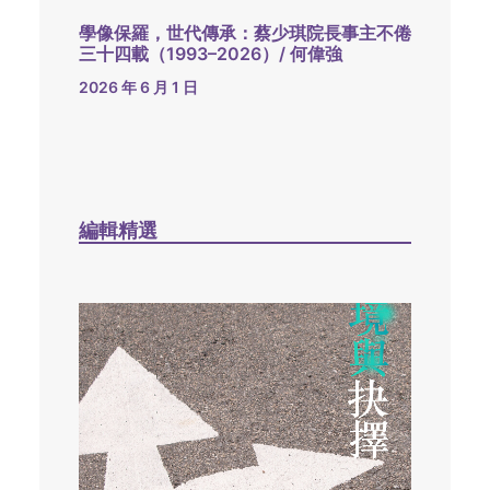
學像保羅，世代傳承：蔡少琪院長事主不倦
三十四載（1993–2026）/ 何偉強
2026 年 6 月 1 日
編輯精選