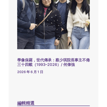
學像保羅，世代傳承：蔡少琪院長事主不倦
三十四載（1993–2026）/ 何偉強
2026 年 6 月 1 日
編輯精選