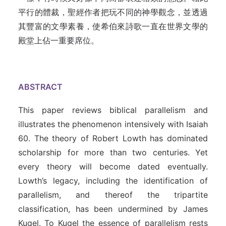
平行的體裁，聖經作者把玩不同的神學觀念，並透過
其豐富的文學素養，使希伯來詩歌一直在世界文學的
殿堂上佔一重要席位。
ABSTRACT
This paper reviews biblical parallelism and
illustrates the phenomenon intensively with Isaiah
60. The theory of Robert Lowth has dominated
scholarship for more than two centuries. Yet
every theory will become dated eventually.
Lowth’s legacy, including the identification of
parallelism, and thereof the tripartite
classification, has been undermined by James
Kugel. To Kugel the essence of parallelism rests