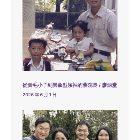
從黃毛小子到異象型領袖的蔡院長 / 廖炳堂
2026 年 6 月 1 日