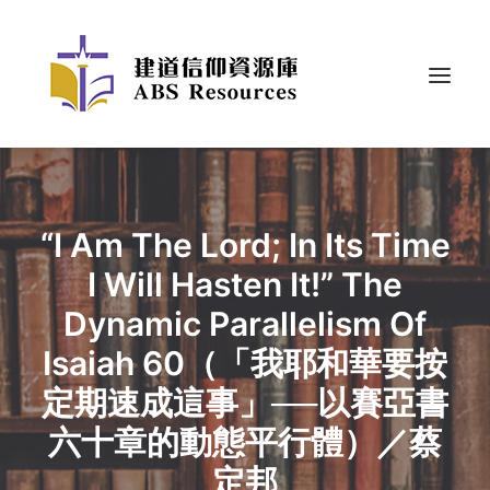
“I Am The Lord; In Its Time
I Will Hasten It!” The
Dynamic Parallelism Of
Isaiah 60（「我耶和華要按
定期速成這事」──以賽亞書
六十章的動態平行體）／蔡
定邦