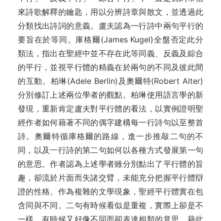
來詩歌解釋的鑰匙，用以分辨詩章與散文，並透過此
分類找出詩詞的意義。盧夫認為一行詩中兩句平行的
要旨在於等同。庫格爾(James Kugel)全盤否定此分
類法，指出在聖經中並不存在此等同義、反義及綜合
的平行，並視平行體的精義在於兩句的不同及彼此間
的互動。柏琳(Adele Berlin)及奧爾特(Robert Alter)
分別修訂上述兩位學者的觀點。柏琳使用語言學的新
發現，重新肯定盧夫對平行體的看法，以實例證明聖
經作者如何藉著不同的偶字建構每一行詩句以至整首
詩。奧爾特循庫格爾的路線，進一步推敲二句的不
同，以及一行詩的第二句如何以各種方式發展第一句
的意思。作者認為上述學者雖分別點出了平行體的旨
趣，卻流於片面而失諸交臂，未能充分把握平行體辯
證的性格。作為複雜的文學現象，聖經平行體實在包
含同與不同。二句有時候看似是重複，實際上卻是不
一樣，有時候又好像不同而卻表達相類的意思。藉此