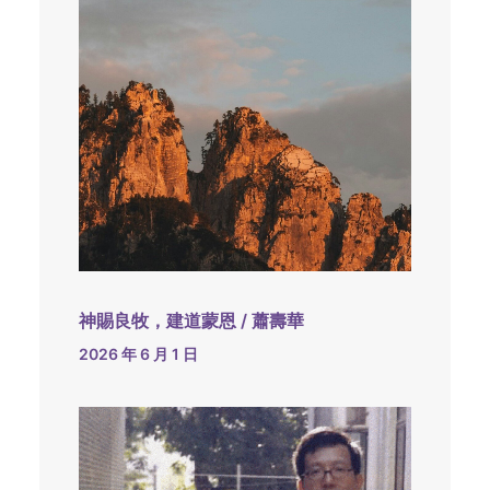
神賜良牧，建道蒙恩 / 蕭壽華
2026 年 6 月 1 日