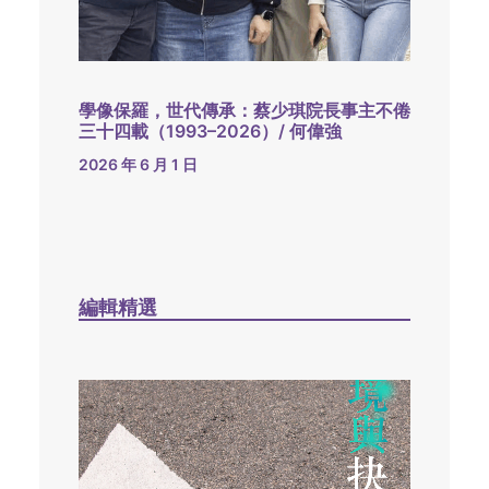
學像保羅，世代傳承：蔡少琪院長事主不倦
三十四載（1993–2026）/ 何偉強
2026 年 6 月 1 日
編輯精選