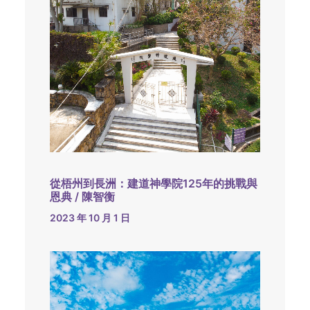
從梧州到長洲：建道神學院125年的挑戰與
恩典 / 陳智衡
2023 年 10 月 1 日