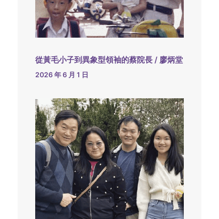
從黃毛小子到異象型領袖的蔡院長 / 廖炳堂
2026 年 6 月 1 日