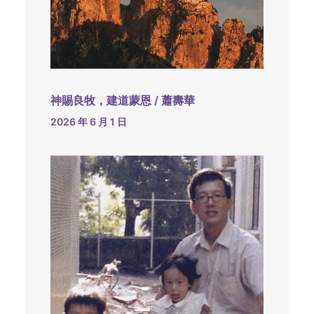
神賜良牧，建道蒙恩 / 蕭壽華
2026 年 6 月 1 日