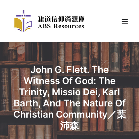
John G. Flett. The
Witness Of God: The
Trinity, Missio Dei, Karl
Barth, And The Nature Of
Christian Community／葉
沛森