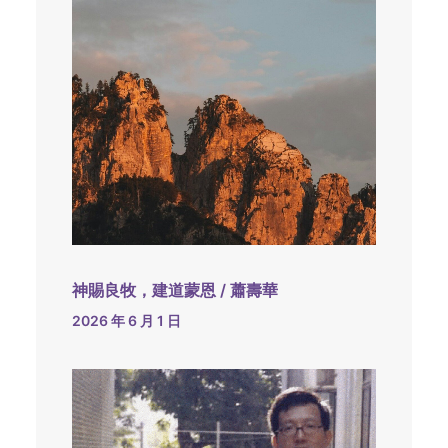
神賜良牧，建道蒙恩 / 蕭壽華
2026 年 6 月 1 日