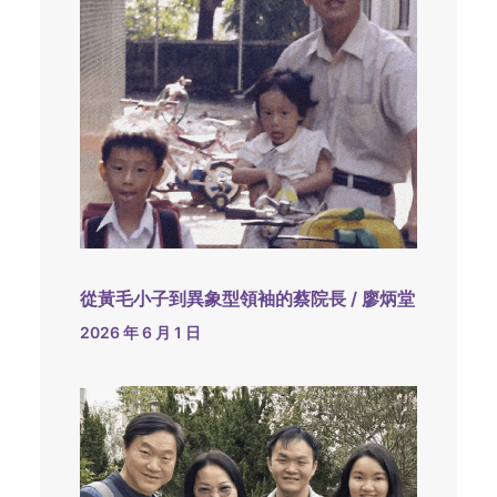
從黃毛小子到異象型領袖的蔡院長 / 廖炳堂
2026 年 6 月 1 日