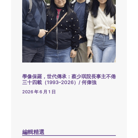
學像保羅，世代傳承：蔡少琪院長事主不倦
三十四載（1993–2026）/ 何偉強
2026 年 6 月 1 日
編輯精選