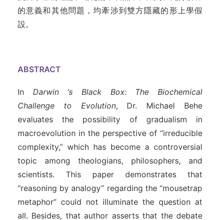
的意義和其他問題，均牽涉到雙方隱藏的形上學假
設。
ABSTRACT
In
Darwin ‘s Black Box
:
The Biochemical
Challenge to Evolution
, Dr. Michael Behe
evaluates the possibility of gradualism in
macroevolution in the perspective of “irreducible
complexity,” which has become a controversial
topic among theologians, philosophers, and
scientists. This paper demonstrates that
“reasoning by analogy” regarding the “mousetrap
metaphor” could not illuminate the question at
all. Besides, that author asserts that the debate