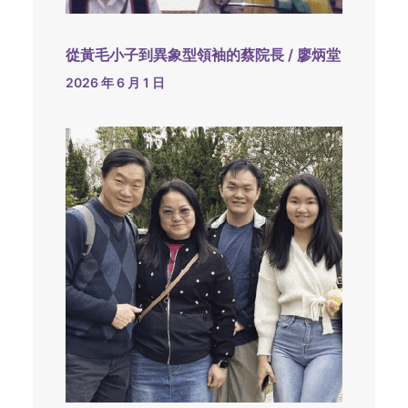
從黃毛小子到異象型領袖的蔡院長 / 廖炳堂
2026 年 6 月 1 日