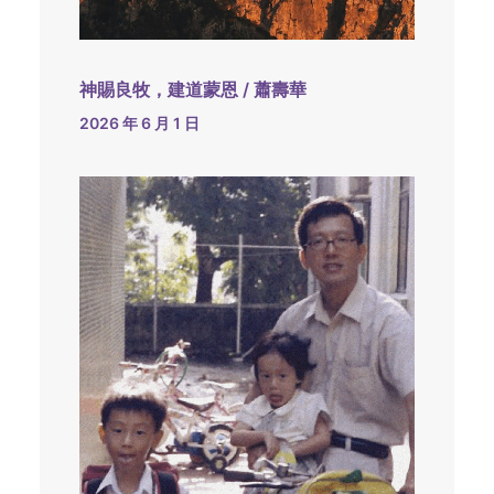
神賜良牧，建道蒙恩 / 蕭壽華
2026 年 6 月 1 日