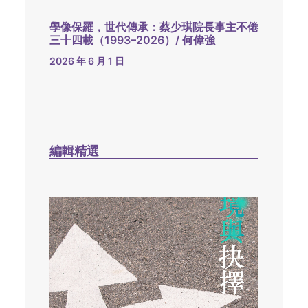
學像保羅，世代傳承：蔡少琪院長事主不倦
三十四載（1993–2026）/ 何偉強
2026 年 6 月 1 日
編輯精選