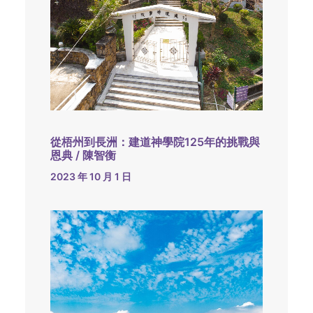
從梧州到長洲：建道神學院125年的挑戰與
恩典 / 陳智衡
2023 年 10 月 1 日