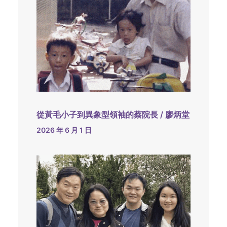
從黃毛小子到異象型領袖的蔡院長 / 廖炳堂
2026 年 6 月 1 日