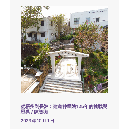
從梧州到長洲：建道神學院125年的挑戰與
恩典 / 陳智衡
2023 年 10 月 1 日