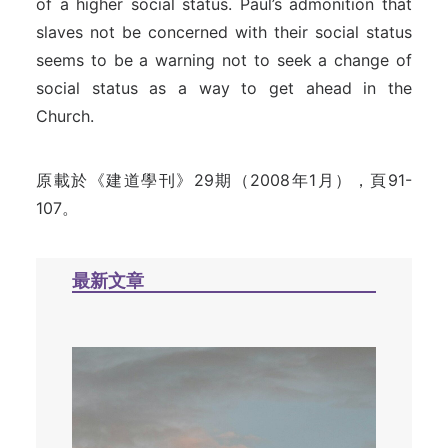
of a higher social status. Paul’s admonition that
slaves not be concerned with their social status
seems to be a warning not to seek a change of
social status as a way to get ahead in the
Church.
原載於《建道學刊》29期（2008年1月），頁91-
107。
最新文章