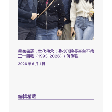
學像保羅，世代傳承：蔡少琪院長事主不倦
三十四載（1993–2026）/ 何偉強
2026 年 6 月 1 日
編輯精選