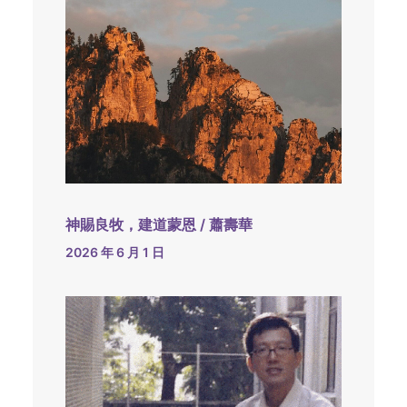
神賜良牧，建道蒙恩 / 蕭壽華
2026 年 6 月 1 日