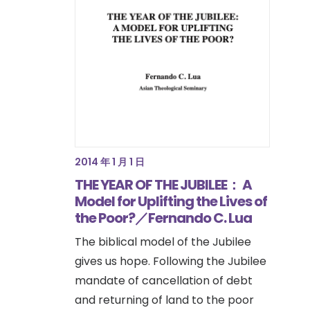
2014 年 1 月 1 日
THE YEAR OF THE JUBILEE： A
Model for Uplifting the Lives of
the Poor?／Fernando C. Lua
The biblical model of the Jubilee
gives us hope. Following the Jubilee
mandate of cancellation of debt
and returning of land to the poor