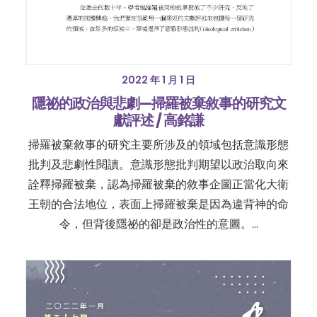
2022 年 1 月 1 日
隱祕的政治與悲劇—掃羅被棄敘事的研究文
獻評述 / 高銘謙
掃羅被棄敘事的研究主要所涉及的領域包括意識形態
批判及悲劇性閱讀。意識形態批判期望以政治取向來
詮釋掃羅被棄，認為掃羅被棄的敘事企圖正當化大衛
王朝的合法地位，表面上掃羅被棄是因為違背神的命
令，但背後隱祕的卻是政治性的意圖。…