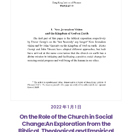
2022 年 1 月 1 日
On the Role of the Church in Social
Change:An Exploration from the
Biblical, Theological and Empirical