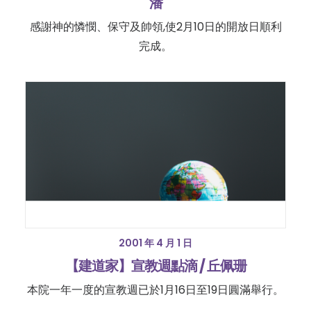
潘
感謝神的憐憫、保守及帥領,使2月10日的開放日順利
完成。
2001 年 4 月 1 日
【建道家】宣教週點滴 / 丘佩珊
本院一年一度的宣教週已於1月16日至19日圓滿舉行。