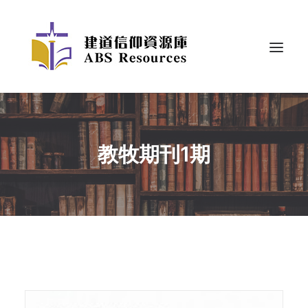
教牧期刊1期