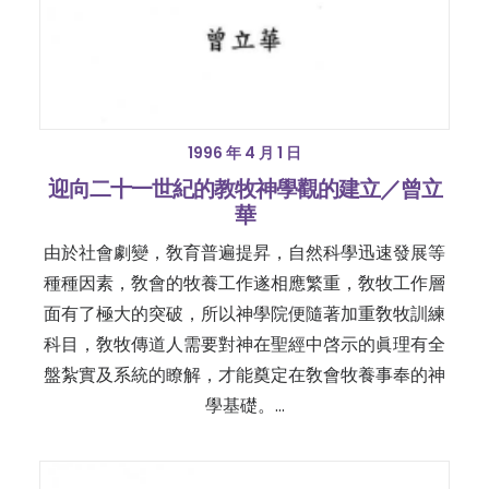
1996 年 4 月 1 日
迎向二十一世紀的教牧神學觀的建立／曾立
華
由於社會劇變，敎育普遍提昇，自然科學迅速發展等
種種因素，敎會的牧養工作遂相應繁重，敎牧工作層
面有了極大的突破，所以神學院便隨著加重敎牧訓練
科目，敎牧傳道人需要對神在聖經中啓示的眞理有全
盤紮實及系統的瞭解，才能奠定在敎會牧養事奉的神
學基礎。…