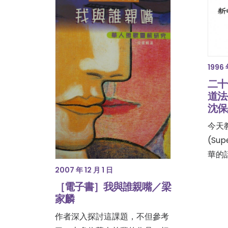
1996 
二十
道法
沈保
今天
(Sup
華的
2007 年 12 月 1 日
［電子書］我與誰親嘴／梁
家麟
作者深入探討這課題，不但參考