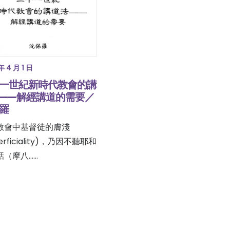
年 4 月 1 日
一世紀新時代教會的講
——解經講道的需要／
羅
教會中基督徒的膚淺
erficiality)，乃因不聽耶和
話（摩八……