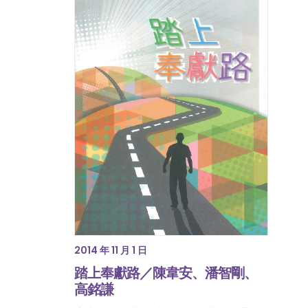
2014 年 11 月 1 日
踏上奉獻路／陳韋安、潘智剛、
高銘謙