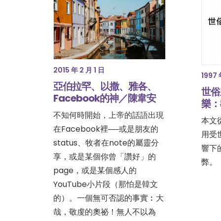
2015 年 2 月 1 日
1997 
亞伯拉罕、以撒、雅各、
世俗
Facebook的神／陳韋安
樂：
不知何時開始，上帝的話語出現
本文
在Facebook裡──或是朋友的
用受
status、牧者在note的屬靈分
響下
享，或是某個你曾「讚好」的
弊。
page，或是某個感人的
YouTube小片段（那怕是韓文
的）。一個無可否認的事實︰大
哉，敬虔的奧祕！無人不以為