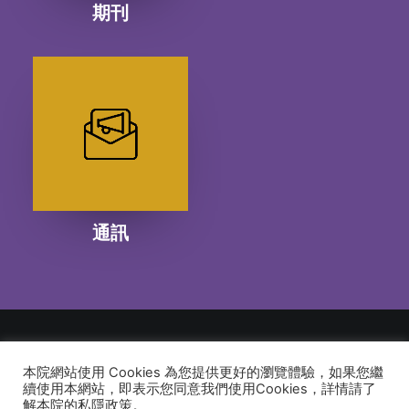
期刊
通訊
本院網站使用 Cookies 為您提供更好的瀏覽體驗，如果您繼
© 2026 建道神學院Alliance Bible Seminary. All rights reserved
續使用本網站，即表示您同意我們使用Cookies，詳情請了
解本院的私隱政策。