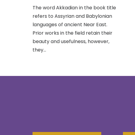
The word Akkadian in the book title
refers to Assyrian and Babylonian
languages of ancient Near East.
Prior works in the field retain their
beauty and usefulness, however,
they…