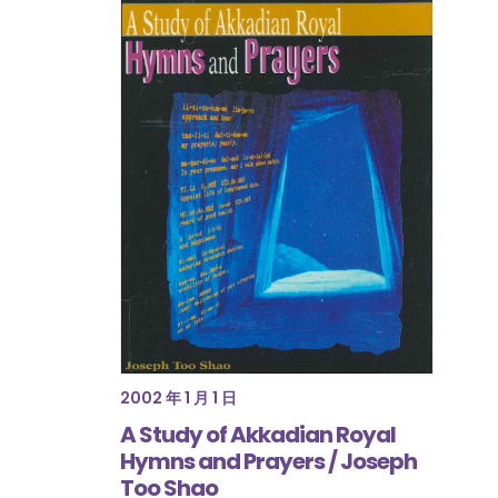
2002 年 1 月 1 日
A Study of Akkadian Royal
Hymns and Prayers / Joseph
Too Shao