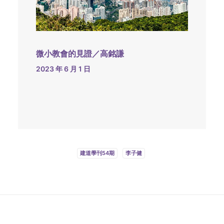
微小教會的見證／高銘謙
2023 年 6 月 1 日
建道學刊54期
李子健