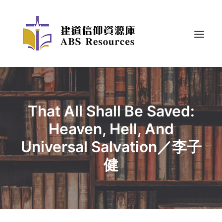
That All Shall Be Saved:
Heaven, Hell, And
Universal Salvation／李子
健