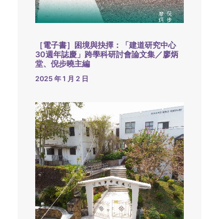
［電子書］困境與抉擇：「建道研究中心
30週年誌慶」跨學科研討會論文集／廖炳
堂、倪步曉主編
2025 年 1 月 2 日