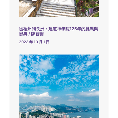
從梧州到長洲：建道神學院125年的挑戰與
恩典 / 陳智衡
2023 年 10 月 1 日