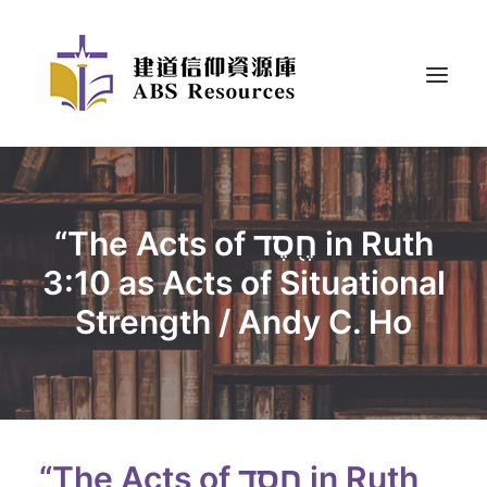
“The Acts of חֶ֖סֶד in Ruth
3:10 as Acts of Situational
Strength / Andy C. Ho
“The Acts of חֶ֖סֶד in Ruth