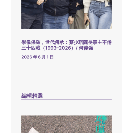
學像保羅，世代傳承：蔡少琪院長事主不倦
三十四載（1993–2026）/ 何偉強
2026 年 6 月 1 日
編輯精選