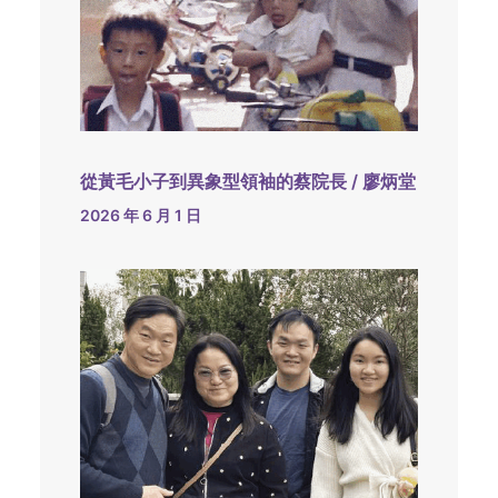
從黃毛小子到異象型領袖的蔡院長 / 廖炳堂
2026 年 6 月 1 日