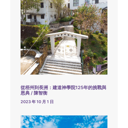
從梧州到長洲：建道神學院125年的挑戰與
恩典 / 陳智衡
2023 年 10 月 1 日