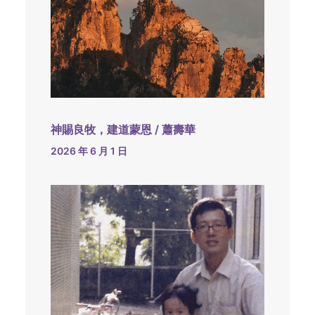
神賜良牧，建道蒙恩 / 蕭壽華
2026 年 6 月 1 日