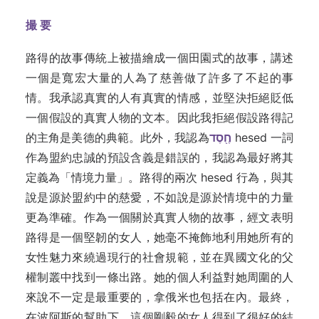
撮
要
路得的故事傳統上被描繪成一個田園式的故事，講述
一個是寬宏大量的人為了慈善做了許多了不起的事
情。我承認真實的人有真實的情感，並堅決拒絕貶低
一個假設的真實人物的文本。因此我拒絕假設路得記
的主角是美德的典範。此外，我認為
חֶ֖סֶד
hesed 一詞
作為盟約忠誠的預設含義是錯誤的，我認為最好將其
定義為「情境力量」。路得的兩次 hesed 行為，與其
說是源於盟約中的慈愛，不如說是源於情境中的力量
更為準確。作為一個關於真實人物的故事，經文表明
路得是一個堅韌的女人，她毫不掩飾地利用她所有的
女性魅力來繞過現行的社會規範，並在異國文化的父
權制叢中找到一條出路。她的個人利益對她周圍的人
來說不一定是最重要的，拿俄米也包括在內。最終，
在波阿斯的幫助下，這個剛毅的女人得到了很好的結