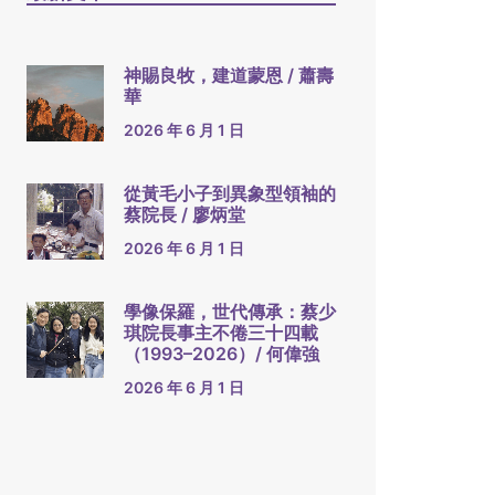
神賜良牧，建道蒙恩 / 蕭壽
華
2026 年 6 月 1 日
從黃毛小子到異象型領袖的
蔡院長 / 廖炳堂
2026 年 6 月 1 日
學像保羅，世代傳承：蔡少
琪院長事主不倦三十四載
（1993–2026）/ 何偉強
2026 年 6 月 1 日