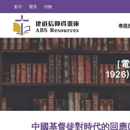
影片
聲音
刊物
專題
［電
192
中國基督徒對時代的回應(19