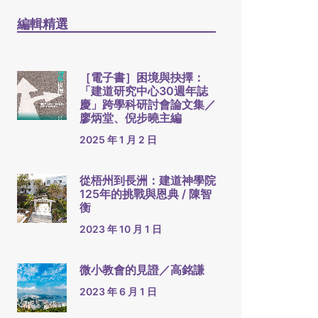
編輯精選
［電子書］困境與抉擇：
「建道研究中心30週年誌
慶」跨學科研討會論文集／
廖炳堂、倪步曉主編
2025 年 1 月 2 日
從梧州到長洲：建道神學院
125年的挑戰與恩典 / 陳智
衡
2023 年 10 月 1 日
微小教會的見證／高銘謙
2023 年 6 月 1 日