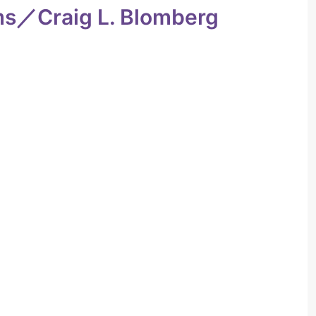
ims／Craig L. Blomberg