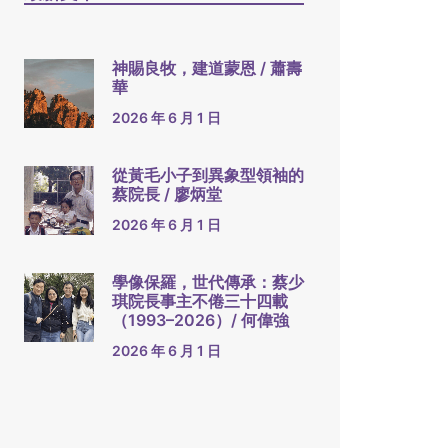
神賜良牧，建道蒙恩 / 蕭壽
華
2026 年 6 月 1 日
從黃毛小子到異象型領袖的
蔡院長 / 廖炳堂
2026 年 6 月 1 日
學像保羅，世代傳承：蔡少
琪院長事主不倦三十四載
（1993–2026）/ 何偉強
2026 年 6 月 1 日