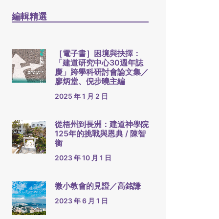
編輯精選
［電子書］困境與抉擇：
「建道研究中心30週年誌
慶」跨學科研討會論文集／
廖炳堂、倪步曉主編
2025 年 1 月 2 日
從梧州到長洲：建道神學院
125年的挑戰與恩典 / 陳智
衡
2023 年 10 月 1 日
微小教會的見證／高銘謙
2023 年 6 月 1 日