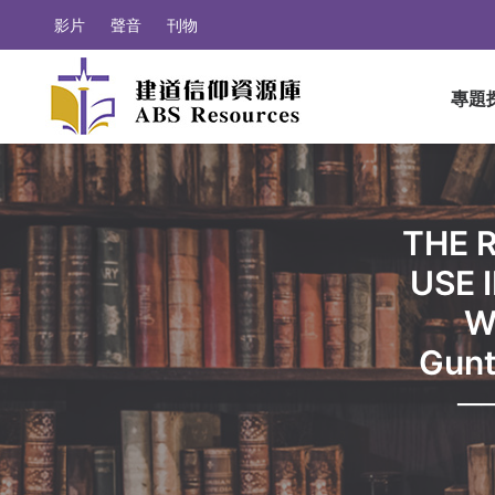
影片
聲音
刊物
專題
THE 
USE 
W
Gu
─