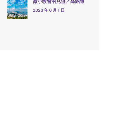
微小教會的見證／高銘謙
2023 年 6 月 1 日