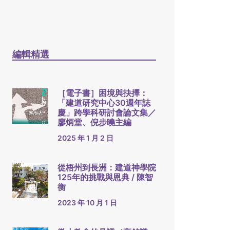
編輯精選
［電子書］困境與抉擇：
「建道研究中心30週年誌
慶」跨學科研討會論文集／
廖炳堂、倪步曉主編
2025 年 1 月 2 日
從梧州到長洲：建道神學院
125年的挑戰與恩典 / 陳智
衡
2023 年 10 月 1 日