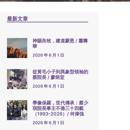
最新文章
神賜良牧，建道蒙恩 / 蕭壽
華
2026 年 6 月 1 日
從黃毛小子到異象型領袖的
蔡院長 / 廖炳堂
2026 年 6 月 1 日
學像保羅，世代傳承：蔡少
琪院長事主不倦三十四載
（1993–2026）/ 何偉強
2026 年 6 月 1 日