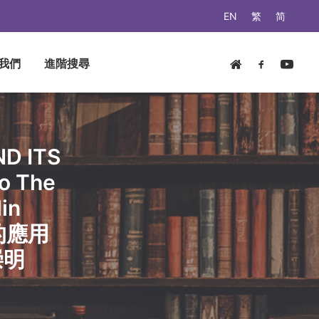
EN
繁
简
我們
進階搜尋
D ITS
o The
in
的應用
崇明