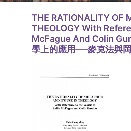
THE RATIONALITY OF 
THEOLOGY With Referen
McFague And Coli
學上的應用──麥克法與岡