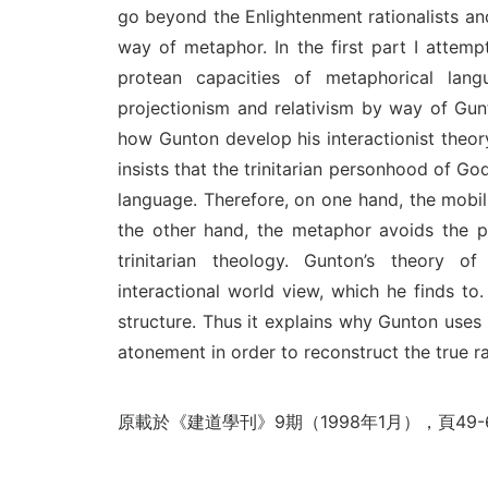
go beyond the Enlightenment rationalists and
way of metaphor. In the first part I atte
protean capacities of metaphorical lan
projectionism and relativism by way of Gunt
how Gunton develop his interactionist theor
insists that the trinitarian personhood of G
language. Therefore, on one hand, the mobi
the other hand, the metaphor avoids the p
trinitarian theology. Gunton’s theory o
interactional world view, which he finds to.
structure. Thus it explains why Gunton use
atonement in order to reconstruct the true ra
原載於《建道學刊》9期（1998年1月），頁49-