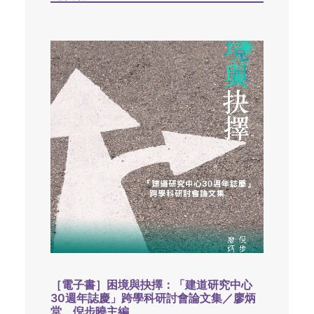
［電子書］困境與抉擇：「建道研究中心
30週年誌慶」跨學科研討會論文集／廖炳
堂、倪步曉主編