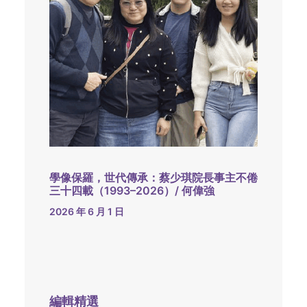
學像保羅，世代傳承：蔡少琪院長事主不倦
三十四載（1993–2026）/ 何偉強
2026 年 6 月 1 日
編輯精選