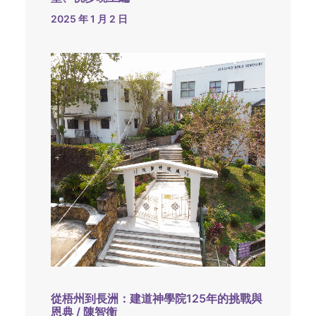
2025 年 1 月 2 日
從梧州到長洲：建道神學院125年的挑戰與
恩典 / 陳智衡