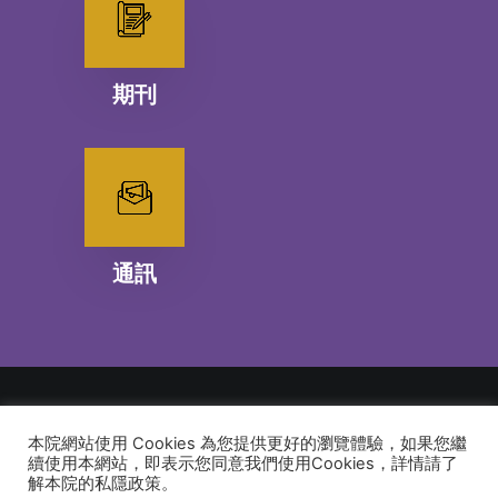
期刊
通訊
本院網站使用 Cookies 為您提供更好的瀏覽體驗，如果您繼
© 2026 建道神學院Alliance Bible Seminary. All rights reserved
續使用本網站，即表示您同意我們使用Cookies，詳情請了
解本院的私隱政策。