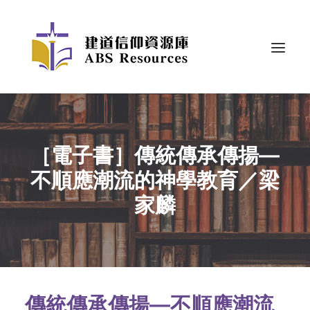
［電子書］傳統傳承傳揚—
不順應潮流的神學教育／梁
家麟
傳統傳承傳揚—不順應潮流