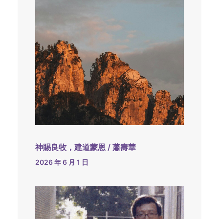
神賜良牧，建道蒙恩 / 蕭壽華
2026 年 6 月 1 日