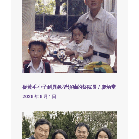
從黃毛小子到異象型領袖的蔡院長 / 廖炳堂
2026 年 6 月 1 日