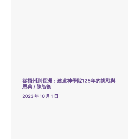
從梧州到長洲：建道神學院125年的挑戰與
恩典 / 陳智衡
2023 年 10 月 1 日