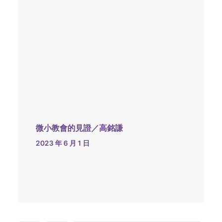
微小教會的見證／高銘謙
2023 年 6 月 1 日