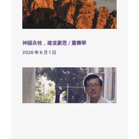
神賜良牧，建道蒙恩 / 蕭壽華
2026 年 6 月 1 日