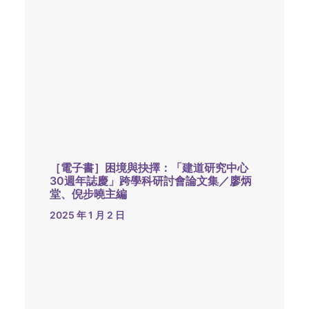
［電子書］困境與抉擇：「建道研究中心
30週年誌慶」跨學科研討會論文集／廖炳
堂、倪步曉主編
2025 年 1 月 2 日