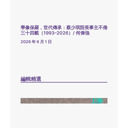
學像保羅，世代傳承：蔡少琪院長事主不倦
三十四載（1993–2026）/ 何偉強
2026 年 6 月 1 日
編輯精選