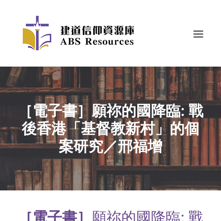
［電子書］願祢的國降臨: 戰
後香港「基督教新村」的個
案研究／邢福增
［電子書］
願祢的國降臨: 戰