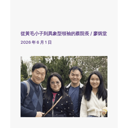
從黃毛小子到異象型領袖的蔡院長 / 廖炳堂
2026 年 6 月 1 日