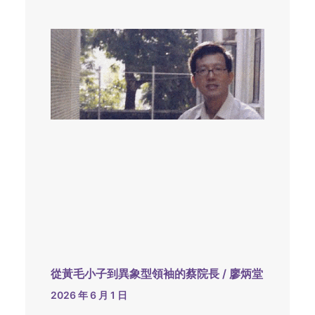
從黃毛小子到異象型領袖的蔡院長 / 廖炳堂
2026 年 6 月 1 日