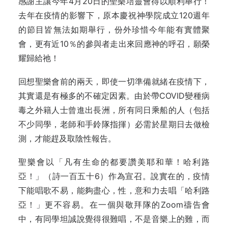
感謝主讓今年4月20日的聖樂培靈會得以順利舉行！
去年在疫情的影響下，原本慶祝神學院成立120週年
的節目皆無法如期舉行，份外珍惜今年能有實體聚
會，更有近10％的參與者走出來回應神的呼召，願榮
耀歸給祂！
回想聖樂會前的兩天，即使一切準備就緒在疫情下，
其實還是有極多的不確定因素。由於帶COVID變種病
毒之外籍人士曾進出長洲，所有同日乘船的人（包括
不少同學，老師和手鈴隊指揮）必需於星期日去做檢
測，才能趕及取陰性報告。
聖樂會以「凡有生命的都要讚美耶和華！哈利路
亞！」（詩一百五十6）作為宣召。說實在的，疫情
下能唱歌不易，能夠盡心，性，意和力去唱「哈利路
亞！」更不容易。在一個與敬拜隊的Zoom禱告會
中，有同學坦誠說覺得很難唱，不是音樂上的難，而