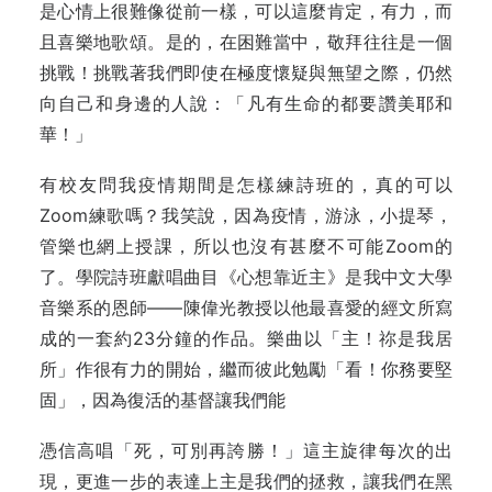
是心情上很難像從前一樣，可以這麼肯定，有力，而
且喜樂地歌頌。是的，在困難當中，敬拜往往是一個
挑戰！挑戰著我們即使在極度懷疑與無望之際，仍然
向自己和身邊的人說：「凡有生命的都要讚美耶和
華！」
有校友問我疫情期間是怎樣練詩班的，真的可以
Zoom練歌嗎？我笑說，因為疫情，游泳，小提琴，
管樂也網上授課，所以也沒有甚麼不可能Zoom的
了。學院詩班獻唱曲目《心想靠近主》是我中文大學
音樂系的恩師——陳偉光教授以他最喜愛的經文所寫
成的一套約23分鐘的作品。樂曲以「主！祢是我居
所」作很有力的開始，繼而彼此勉勵「看！你務要堅
固」，因為復活的基督讓我們能
憑信高唱「死，可別再誇勝！」這主旋律每次的出
現，更進一步的表達上主是我們的拯救，讓我們在黑