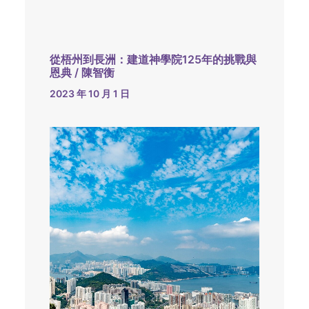
從梧州到長洲：建道神學院125年的挑戰與
恩典 / 陳智衡
2023 年 10 月 1 日