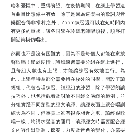
暗和憂懼中，重得盼望。在疫情期間，在網上學習這
首曲目比想像中有效，除了是因為這樂曲的歌詞與音
樂配合得非常棒之外，Zoom練習還可以在短時間內
有更多的重複，讓各同學在聆聽老師唱頌後，順序打
開話筒模仿唱出。
然而也不是沒有困難的，因為不是每個人都能在家放
聲歌唱！鑑於疫情，詩班練習需要分組在網上進行，
且每組人數也有上限，才能讓練習有效地進行。為
此，上學年特為部分需要留在校外的同學，開設了讀
經組，代替合唱練習。讀經組的練習，除了學習朗讀
技巧外，也包括觀看及討論不同經文演繹的範例，並
分組實踐不同類型的經文演繹。讀經表面上跟合唱訓
練大為不同，但事實上卻有很多相近之處。讀經跟歌
唱一樣，均講求聲音的運用：演繹經文時需要配合經
文內容作出語調，節奏，力度及音色的變化，亦需要