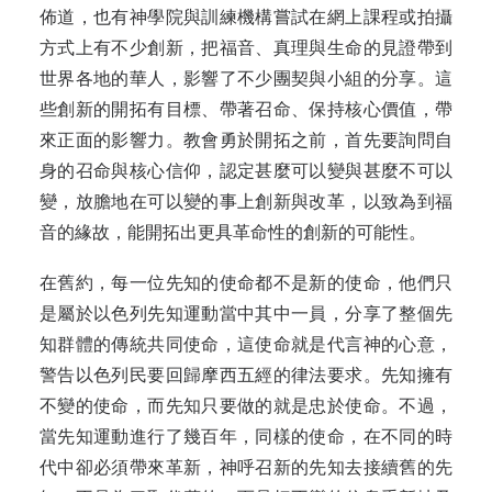
佈道，也有神學院與訓練機構嘗試在網上課程或拍攝
方式上有不少創新，把福音、真理與生命的見證帶到
世界各地的華人，影響了不少團契與小組的分享。這
些創新的開拓有目標、帶著召命、保持核心價值，帶
來正面的影響力。教會勇於開拓之前，首先要詢問自
身的召命與核心信仰，認定甚麼可以變與甚麼不可以
變，放膽地在可以變的事上創新與改革，以致為到福
音的緣故，能開拓出更具革命性的創新的可能性。
在舊約，每一位先知的使命都不是新的使命，他們只
是屬於以色列先知運動當中其中一員，分享了整個先
知群體的傳統共同使命，這使命就是代言神的心意，
警告以色列民要回歸摩西五經的律法要求。先知擁有
不變的使命，而先知只要做的就是忠於使命。不過，
當先知運動進行了幾百年，同樣的使命，在不同的時
代中卻必須帶來革新，神呼召新的先知去接續舊的先