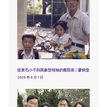
從黃毛小子到異象型領袖的蔡院長 / 廖炳堂
2026 年 6 月 1 日