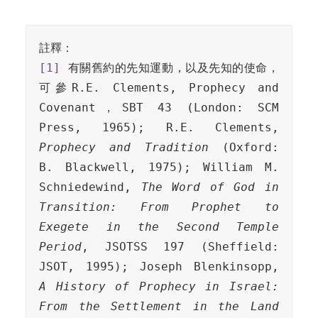
[1]
 有關舊約的先知運動，以及先知的使命，
可參R.E. Clements, Prophecy and 
Covenant，SBT 43 (London: SCM 
Press, 1965); R.E. Clements, 
Prophecy and Tradition
 (Oxford: 
B. Blackwell, 1975); William M. 
Schniedewind, 
The Word of God in 
Transition: From Prophet to 
Exegete in the Second Temple 
Period
, JSOTSS 197 (Sheffield: 
JSOT, 1995); Joseph Blenkinsopp, 
A History of Prophecy in Israel: 
From the Settlement in the Land 