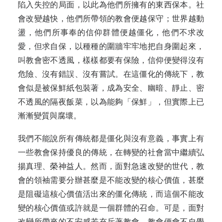
陷入失控的局面，以此為他們所擁有的東西保本。社
會改變越快，他們所帶領的教會便越保守；世界越動
盪，他們所事奉的信仰群體便越僵化，他們不求改
愛，但求自保，以種種的圍牆牢牢地把自身圍起來，
叫教會密不透風，樣樣都要有保險，信仰便變得沒有
危險、沒有錯誤、沒有嘗試。在這僵化的傳統下，教
會似是被保鮮紙包裝著，成為安全、幽暗、靜止、密
不透風的隔夜飯菜，以為能夠「保鮮」，但實際上已
漸漸變質與腐壞。
我們不能說所有傳統都是僵化與沒有意義，事實上有
一些教會保持優良的傳統，在轉變的社會當中繼續弘
揚真理、榮神益人。然而，面對急速改變的世代，教
會的領袖需要分辦甚麼是不能改變的核心價值，甚麼
是阻礙這核心價值活出來的僵化傳統，而這個不能改
變的核心價值或許就是一個群體的召命。可是，面對
改變所帶來的不安感若充斥著教會，教會便會不自覺