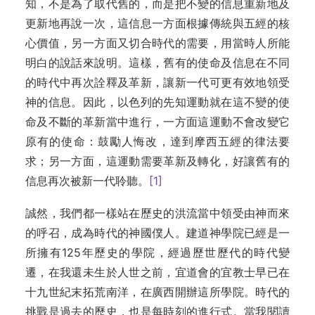
知，不是為了取代舊的，而是把不變的信息重新地及
更新地再說一次，這信息一方面根據傳統與五經的核
心價值，另一方面又切合時代的需要，用當時人所能
明白的說話來說明。這樣，舊有的使命及信息在不同
的時代中再次詮釋及革新，讓新一代可更有效地領受
神的信息。因此，以色列的先知運動就在這不變的使
命及不斷的革新當中進行，一方面這運動不會改變它
原有的使命：鼓勵人悔改，達到摩西五經的律法要
求；另一方面，這運動需要革新及轉化，好讓舊有的
信息再次被新一代聆聽。
[1]
誠然，我們都一樣站在歷史的洪流當中領受由神而來
的呼召，成為時代的神國僕人。建道神學院已經是一
所擁有125年歷史的學院，經過歷世歷代的時代變
遷，在我還未生於人世之前，宜道會的宜教士早已在
十九世紀末拓荒南洋，在廣西開辦這所學院。時代的
挑戰是過去的歷史，也是每時刻的進行式。當我閱讀