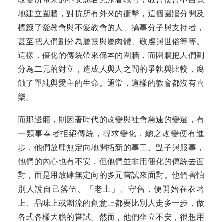
地建立圍牆，對抗所有外來的衝擊，這個圍牆分開及
標籤了愛教會與不愛教會的人、搞事分子與支持者，
甚至把人們劃分為屬靈與屬肉體、敬虔與世俗等等。
這樣，僵化的傳統帶來保本的圍牆，而圍牆把人們劃
分為二元的對立，造成人與人之間的爭執與比較，腐
蝕了單純與愛主的生命。通常，這樣的教會都沒有喜
樂。
而那邊廂，則因著時代的改變與社會急速的變遷，有
一類事奉者拒絕傳統，尋求變化，總之改變便有進
步，他們放肆無定向地開拓新的事工、點子與服事，
他們的內心也有不安，但他們並非用僵化的傳統去面
對，而是用放肆無定向的多元嘗試來面對。他們害怕
別人說自己落伍、「老土」、守舊，便開始在衣著
上、品味上或潮流的創意上都要比別人走多一步，做
各式各樣大膽的嘗試。然而，他們坐立不安，很想用