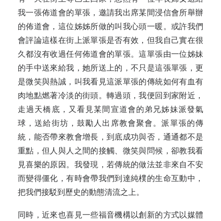
我一張佈道會的單張，邀請我出席某間浸信會所舉辦
的佈道會，這位姊姊所做的叫我心頭一暖。或許我們
會評論這樣在街上派單張是否有效，但我自己實在很
久都沒有收過任何佈道會的單張。這單張由一位姊妹
的手中送來給我，她所送上的，不只是這張單張，更
是微笑與熱誠，叫我看見這派單張的傳統如何有血有
肉地點燃著冷淡的街頭。轉過頭，我便回到家附近，
走過天橋底，又看見某間宣道會的弟兄姊妹派發氣
球，送給街坊，鼓勵人出席教會聚會。派單張的傳
統，能否帶來教會增長，到底成功與否，通通都不是
重點，但人與人之間的接觸、微笑與問候，卻教我看
見喜樂的原因。我發現，若傳統的做法並非來自不安
而變得僵化，有時會帶我們到達純樸的生命互動中，
把我們接駁到歷史的動態清流之上。
同時，近來也喜見一些福音機構以創新的方式以媒體