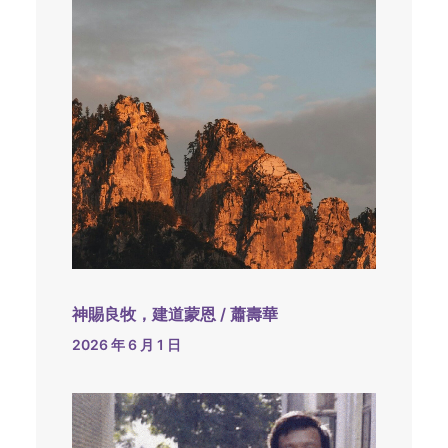
神賜良牧，建道蒙恩 / 蕭壽華
2026 年 6 月 1 日