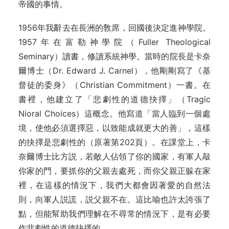
帝國的事情。
1956年我辭去在長洲的敎席，回國後決定進神學院。
1957年在富勒神學院（Fuller Theological
Seminary）讀書，修讀系統神學。當時的院長是卡奈
爾博士（Dr. Edward J. Carnel），他剛剛寫了《基
督徒的委身》（Christian Commitment）一書。在
書裡，他建立了「悲劇性的道德抉擇」（Tragic
Nioral Choices）這概念。他寫道「當人臨到一個處
境，使他必須選擇惡，以致能成就更大的善」，這樣
的抉擇是悲劇性的（原著第202頁）。在課堂上，卡
奈爾博士比方説，若敵人佔領了你的國家，有軍人敲
你家的門，要抓你的父親去處死，而你父親正躲在家
裡，在這樣的情況下，我們大都會因著愛的自然法
則，向軍人説謊，説父親不在。這比喻也許太誇張了
點，但能幫助我們理解在不尋常的情況下，是有必要
作悲劇性的道德抉擇的。