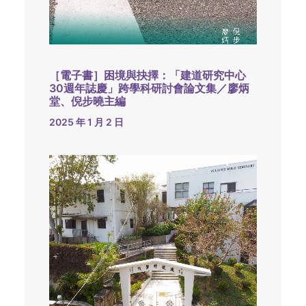
［電子書］困境與抉擇：「建道研究中心
30週年誌慶」跨學科研討會論文集／廖炳
堂、倪步曉主編
2025 年 1 月 2 日