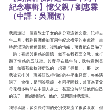
紀念專輯】憶父親 / 劉惠霖
（中譯：吳麗恆）
我應邀以一個宣敎士子女的身分寫這篇文章。記得去
年二月，我到長洲參加百周年紀念禮堂的奉獻禮，當
時所湧現的種種回憶，複雜的情緒，著實把自己嚇了
一跳；喜樂與傷感的回憶，似乎在我裡面交戰，像打
翻了情感的五味架。其實早在幾年前，我特意到長
洲，如張慕皚牧師所説的，想要「尋根」。那一次，
我被安排與一班英語説得很好的神學生見面，略略演
講了一會後，是問答環節，有同學間我，曾否為著父
母花很多時間在中國人身上，甚至沒時間陪他們自己
的孩子，而感到憤怒、嫉妒。這問題使我驚異。
我得承認，多次長時間的分別使我流了很多眼淚，但