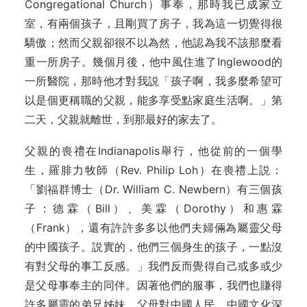
Congregational Church）事奉，那時我已成家立
室，有兩個孩子，且剛買了房子，我為這一切覺得很
驕傲；然而父親卻很不以為然，他認為我不該那麼看
重一所房子。幾個月後，他中風住進了Inglewood的
一所醫院，那時他才對我説「孩子啊，我多麼希望可
以是個更稱職的父親，能多享受點家庭生活啊。」第
二天，父親就離世，到那最好的家去了。
父親的喪禮在Indianapolis舉行，他從前的一個學
生，羅腓力牧師（Rev. Philip Loh）在喪禮上説：
「劉福群博士（Dr. William C. Newbern）有三個孩
子：德霖（Bill）、美霖（Dorothy）和惠霖
（Frank），還有許許多多以他們夫婦倆為屬靈父母
的中國孩子。説實的，他們三個身生的孩子，一點沒
有對父母的事工反感。」我們反而覺得自己或多或少
是父母事奉主的同伴。因著他們的服事，我們也賺得
許多屬靈的弟兄姊妹，父母對中國人民、中國文化深