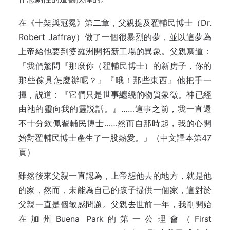
在《十架與冠冕》第二章，父親提及翟輔民博士（Dr.
Robert Jaffray）做了一個很暴烈的夢，並以這夢為
上帝給他要到婆羅洲開拓新工場的異象。父親寫道：
「我們驚問『那麼你（翟輔民博士）的新房子，你的
那些傢具怎麼辦呢？』『哦！那些東西』他把手一
揮，説道：『它們只是世事纏繞的物質象徵。神已經
由祂的靈向我的靈説話。』……這事之前，我一直還
不十分欽佩翟輔民博士……然而自那時起，我的心開
始對翟輔民博士產生了一股熱愛。」（中文譯本第47
頁）
雖然後來父親一直認為，上帝想他去的地方，就是他
的家，然而，未能為自己的孩子提供一個家，這對於
父親一直是個敏感問題。父親去世前一年，我剛開始
在加州Buena Park的第一公理會（First