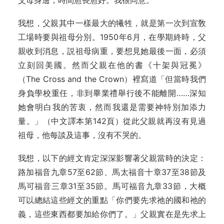
父母身邊，時間愈長愈好。我很同意。
我想，父親其中一樣最大的犧牲，就是第一次到宣敎
工場時要與祖母分別。1950年6月，在學期終時，父
親收到消息，説祖母病重，要想見她最後一面，必須
立刻回美國。然而父親在他的書《十架與冠冕》
（The Cross and the Crown）裡寫道「但當時我們
身負學校重任，非到畢業禮舉行後不能離開……深知
她會明白我的苦衷，然而我還是需要神特別加添力
量。」（中文譯本第142頁）從此父親就再沒有見過
祖母，他每談及這事，沒有不哭的。
我想，以下的經文肯定深深影響著父親當時的決定：
路加福音九章57至62節、馬太福音十章37至38節及
馬可福音三章31至35節。馬可福音九章33節，大概
可以總結這些經文的重點「你們要先求祂的國和祂的
義，這些東西都要加給你們了。」父親實在是先求上