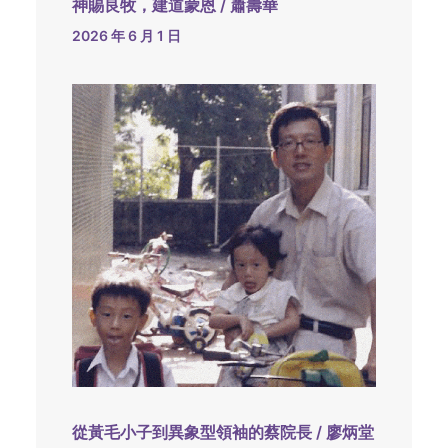
神賜良牧，建道蒙恩 / 蕭壽華
2026 年 6 月 1 日
從黃毛小子到異象型領袖的蔡院長 / 廖炳堂