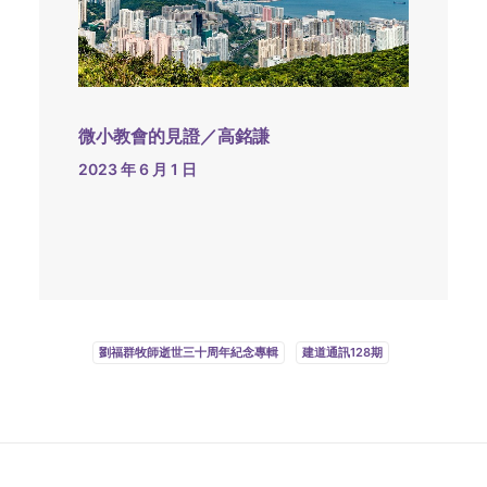
微小教會的見證／高銘謙
2023 年 6 月 1 日
劉福群牧師逝世三十周年紀念專輯
建道通訊128期