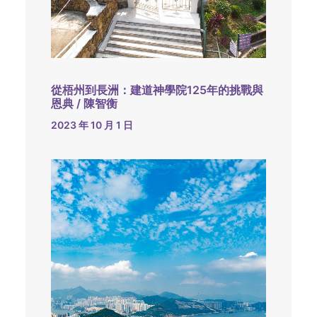
從梧州到長洲：建道神學院125年的挑戰與
恩典 / 陳智衡
2023 年 10 月 1 日