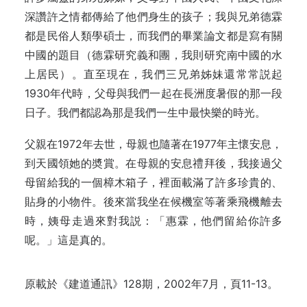
深讚許之情都傳給了他們身生的孩子；我與兄弟德霖
都是民俗人類學碩士，而我們的畢業論文都是寫有關
中國的題目（德霖研究義和團，我則研究南中國的水
上居民）。直至現在，我們三兄弟姊妹還常常説起
1930年代時，父母與我們一起在長洲度暑假的那一段
日子。我們都認為那是我們一生中最快樂的時光。
父親在1972年去世，母親也隨著在1977年主懷安息，
到天國領她的奬賞。在母親的安息禮拜後，我接過父
母留給我的一個樟木箱子，裡面載滿了許多珍貴的、
貼身的小物件。後來當我坐在候機室等著乘飛機離去
時，姨母走過來對我説：「惠霖，他們留給你許多
呢。」這是真的。
原載於
《建道通訊》128期，2002年7月，頁11-13。