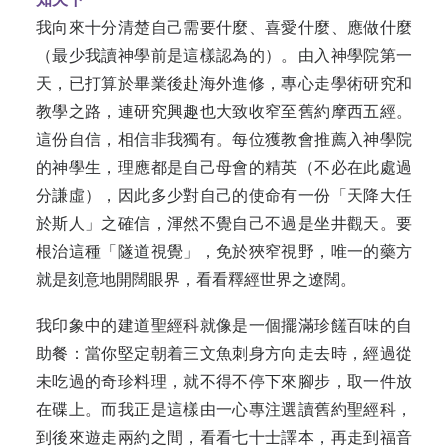
我向來十分清楚自己需要什麼、喜愛什麼、應做什麼
（最少我讀神學前是這樣認為的）。由入神學院第一
天，已打算於畢業後赴海外進修，專心走學術研究和
教學之路，連研究興趣也大致收窄至舊約摩西五經。
這份自信，相信非我獨有。每位獲教會推薦入神學院
的神學生，理應都是自己母會的精英（不必在此處過
分謙虛），因此多少對自己的使命有一份「天降大任
於斯人」之確信，渾然不覺自己不過是坐井觀天。要
根治這種「隧道視覺」，免於狹窄視野，唯一的藥方
就是刻意地開闊眼界，看看釋經世界之遼闊。
我印象中的建道聖經科就像是一個擺滿珍饈百味的自
助餐：當你堅定朝着三文魚刺身方向走去時，經過從
未吃過的奇珍料理，就不得不停下來腳步，取一件放
在碟上。而我正是這樣由一心專注選讀舊約聖經科，
到後來遊走兩約之間，看看七十士譯本，再走到福音