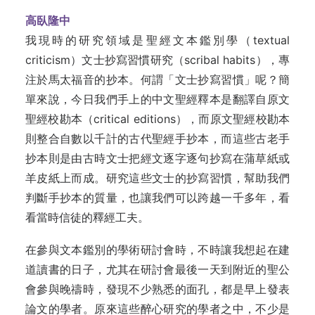
高臥隆中
我現時的研究領域是聖經文本鑑別學（textual
criticism）文士抄寫習慣研究（scribal habits），專
注於馬太福音的抄本。何謂「文士抄寫習慣」呢？簡
單來說，今日我們手上的中文聖經釋本是翻譯自原文
聖經校勘本（critical editions），而原文聖經校勘本
則整合自數以千計的古代聖經手抄本，而這些古老手
抄本則是由古時文士把經文逐字逐句抄寫在蒲草紙或
羊皮紙上而成。研究這些文士的抄寫習慣，幫助我們
判斷手抄本的質量，也讓我們可以跨越一千多年，看
看當時信徒的釋經工夫。
在參與文本鑑別的學術研討會時，不時讓我想起在建
道讀書的日子，尤其在研討會最後一天到附近的聖公
會參與晚禱時，發現不少熟悉的面孔，都是早上發表
論文的學者。原來這些醉心研究的學者之中，不少是