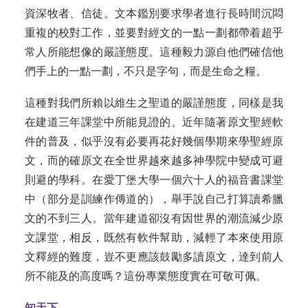
資深牧者、信徒。文本鑑別要求學者進行長時間沉悶
重複的校對工作，並要對經文的一點一劃都帶着超乎
常人所能想像的嚴謹態度。這種毅力源自他們確信他
們手上的一點一劃，不只是字句，而是生命之糧。
這種對我們所賴以維生之聖道的嚴謹態度，同樣是我
在建道三年課堂中所能見證的。近年隨著原文聖經軟
件的普及，似乎沒有必要再花好幾個學期來學聖經原
文，而的確原文在全世界越來越多神學院中變成可避
則避的學科。在愛丁堡大學一個六十人的福音書課堂
中（部分是訓練作傳道的），舉手說自己打算讀希臘
文的不到三人。當年建道卻沒有因世界的潮流減少原
文課堂，相反，既然有軟件幫助，減輕了本來使用原
文釋經的難度，豈不更應該鼓勵多讀原文，達到前人
所不能及的高度嗎？這份專業態度實在可敬可佩。
知天下