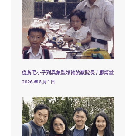
從黃毛小子到異象型領袖的蔡院長 / 廖炳堂
2026 年 6 月 1 日