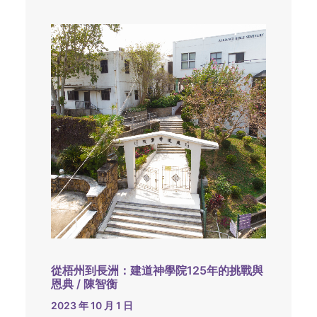
從梧州到長洲：建道神學院125年的挑戰與
恩典 / 陳智衡
2023 年 10 月 1 日