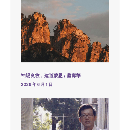
神賜良牧，建道蒙恩 / 蕭壽華
2026 年 6 月 1 日