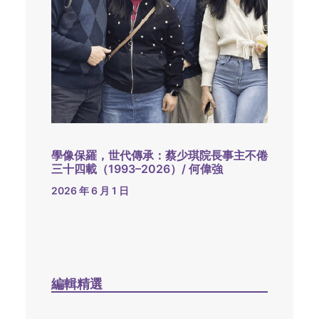
學像保羅，世代傳承：蔡少琪院長事主不倦
三十四載（1993–2026）/ 何偉強
2026 年 6 月 1 日
編輯精選