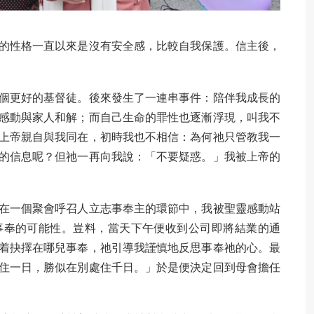
的性格一直以來是沒有安全感，比較自我保護。信主後，
個更好的基督徒。後來發生了一連串事件：陪伴我成長的
感動與家人和解；而自己生命的罪性也逐漸浮現，叫我不
上帝親自與我同在，初時我也不相信：為何祂只管教我一
的信息呢？但祂一再向我說：「不要疑惑。」我被上帝的
在一個聚會呼召人立志事奉主的環節中，我被聖靈感動站
事奉的可能性。豈料，當天下午便收到公司即將結業的通
着抉擇在哪兒事奉，祂引導我謹慎地反思事奉祂的心。最
住一日，勝似在別處住千日。」於是便決定回到母會擔任