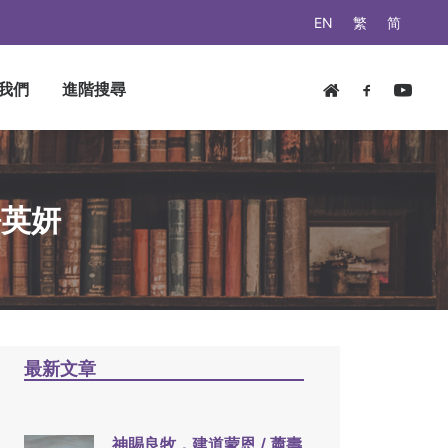
EN
繁
简
我們
進階搜尋
許英妍
最新文章
神賜良牧，建道蒙恩 / 蕭壽