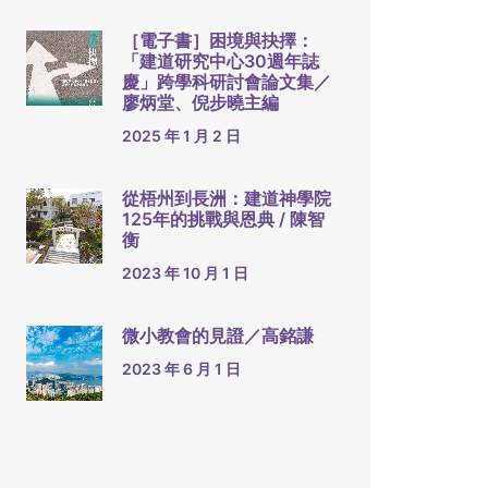
［電子書］困境與抉擇：
「建道研究中心30週年誌
慶」跨學科研討會論文集／
廖炳堂、倪步曉主編
2025 年 1 月 2 日
從梧州到長洲：建道神學院
125年的挑戰與恩典 / 陳智
衡
2023 年 10 月 1 日
微小教會的見證／高銘謙
2023 年 6 月 1 日