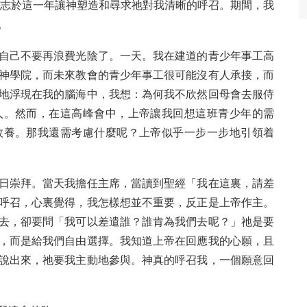
立志於這一年讓神塑造和尋求祂對我清晰的呼召。期間，我
。
自己不要再浪費光陰了。一天。我在建道的青少年事工高
神學院，而未來教會的青少年事工很可能沒有人承接，而
地浮現在我的腦海中，我想：為何我不欣然回母會去服侍
人。然而，在這高峰會中，上帝讓我回想這班青少年的需
牧養。那我還需考慮什麼呢？上帝似乎一步一步地引領着
日崇拜。當天我擔任主席，當讀到聖經「我在這裏，請差
呼召，心裏覺得，我怎樣想並不重要，反正是上帝作主。
去，卻要問「我可以差遣誰？誰肯為我們去呢？」祂是要
，而是給我們自由選擇。我知道上帝在回應我的心願，且
說出來，祂要我主動地參與。神真的呼召我，一個願意回