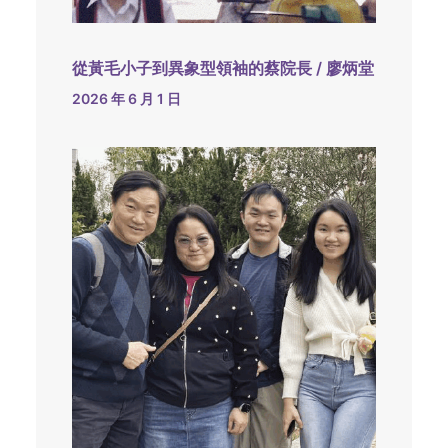
從黃毛小子到異象型領袖的蔡院長 / 廖炳堂
2026 年 6 月 1 日