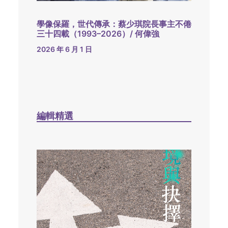
學像保羅，世代傳承：蔡少琪院長事主不倦
三十四載（1993–2026）/ 何偉強
2026 年 6 月 1 日
編輯精選