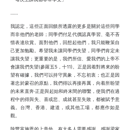
……
我認定，這些正面回饋所透露的更多是關於這些同學
而非他們的老師；同學們付足代價認真學習、毫不吝
惜表達欣賞。面對他們，回想起他們，我只能鞭策自
己更加勉勵。希望我未讓同學們失望，同學們肯定未
讓我失望；更重要的是，我們所信、愛我們的上帝不
會讓我們失望(參羅五5，十11)。正是因着對將來的盼
望有確據，我們可以持守異象，不忘初衷；也正是因
著忠於蒙召的原點，我們得以再接再厲，向着所盼望
的未來直奔·正是與起始和終末間的聯繫，使我們在過
程中的得與失、喜或悲、成就甚至失敗，都被賦予意
義。台灣、香港、建道，或其他工場，都應作如是
觀。
除豐富施恩的上帝外，有太多人需要感謝。感謝梁家