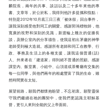
麟院長，兩年的共事、談話以及二十多年來他的專
書、文章等，於公於私，我得到他許多提攜和指點：
特別是2012年10月底三日三夜「被休假」回台事件，
讓我深刻感受他對同工的關愛。感謝郭鴻標牧師，他
寬廣的視野和深刻的見識，新渡輪上幾次的促膝長
談，及辦公室內的分享禱告，使我這初出茅廬的神學
老師受到極大造就。感謝所有老師和同工在教學、行
政、事務及生活上的各種支援，讓我這個普通(話)
人、外來者在「建道家」得到絕不普通的照顧。感謝
課堂內、飯堂裏、小組中、山頂道或茶餐廳有交集的
每一位同學，與他們兩年的相處豐富了我的生命，雖
然時間實在太短。
展望前路，願我們都懷抱盼望，不忘初衷。願聖靈保
守我們繼續在祂的團契中，使我們更認識主耶穌基
督，更引人來到全能的父上帝面前。