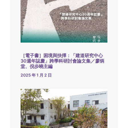
［電子書］困境與抉擇：「建道研究中心
30週年誌慶」跨學科研討會論文集／廖炳
堂、倪步曉主編
2025 年 1 月 2 日