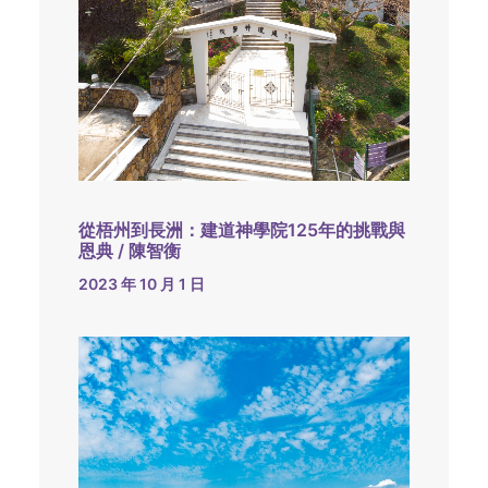
從梧州到長洲：建道神學院125年的挑戰與
恩典 / 陳智衡
2023 年 10 月 1 日