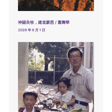
神賜良牧，建道蒙恩 / 蕭壽華
2026 年 6 月 1 日