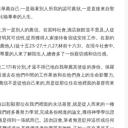
舉薦自己:一是藉著別人所寫的認可薦狀,一是直接來自聖
比喻事奉的人生。
,另一是別人的薦信。在當時社會,酒店旅館並不普及,人從
證明其可信性,從而獲得人家接待食宿或安排工作。在新約
人(徒十五25-27;十八27;林前十六3)。在現今社會中,
或尊重的人來了解陌生人,總會多了一份親切感和信任感。
二17)有分別,才逼不得已地自我舉薦其使徒的身份。保羅
羅過去在他們中間的工作果效和在他們身上的生命影響力,
薦信不是從他自己來的,而是從那位住在他裡面的基督而來
藉以彰顯那位在我們裡面的永活基督,就是從人而來的一種
我們經多番努力學習,完成各份精進的論文,獲得神學學位證
過是得到一張紙而已。請勿誤會,筆者無意貶抑這些或任何