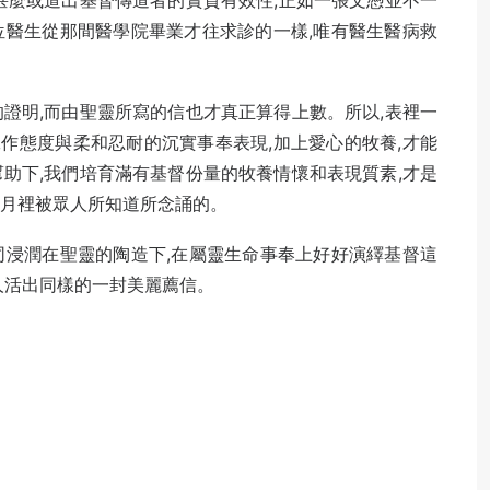
甚麼或道出基督傳道者的實質有效性,正如一張文憑並不一
位醫生從那間醫學院畢業才往求診的一樣,唯有醫生醫病救
證明,而由聖靈所寫的信也才真正算得上數。所以,表裡一
作態度與柔和忍耐的沉實事奉表現,加上愛心的牧養,才能
助下,我們培育滿有基督份量的牧養情懷和表現質素,才是
歲月裡被眾人所知道所念誦的。
同浸潤在聖靈的陶造下,在屬靈生命事奉上好好演繹基督這
人活出同樣的一封美麗薦信。
。