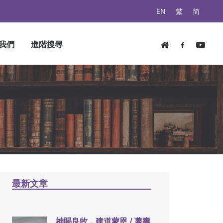
EN
繁
简
我們
進階搜尋
最新文章
神賜良牧，建道蒙恩 / 蕭壽