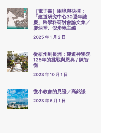
［電子書］困境與抉擇：
「建道研究中心30週年誌
慶」跨學科研討會論文集／
廖炳堂、倪步曉主編
2025 年 1 月 2 日
從梧州到長洲：建道神學院
125年的挑戰與恩典 / 陳智
衡
2023 年 10 月 1 日
微小教會的見證／高銘謙
2023 年 6 月 1 日