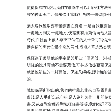
使徒保羅在此說,我們在事奉中可以用兩種方法來
靈的神聖認同。保羅借用當時社會的一個習慣來
猶太客旅經常要帶備薦書在身邊,一是自我推薦信
一處地方到另一處地方,便需要有推薦信向他人
時代,在社會上被人尊重或信任的人士皆可寫信推薦他
推薦信的重要性也不遜於昔日,透過大眾所熟悉
保羅為了證明他的事奉是與那些「假師傅」(林後
明確的說其實他不需要薦信,哥林多信徒藉著保
就是他最佳的一封薦信。保羅又繼續提到他的推
的。
誠如保羅所指出的,我們的推薦若非來自聖靈且
膚淺,是人手所寫或印的,是人為的製作。那即使
書,又或從敎會獲得聖職授任書等等,我們都只不