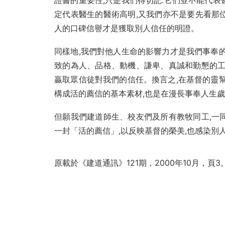
證書的重要性,只是我們得切記:它們並不能代表
定代表醫生的醫術高明,又我們亦不是要先看那
人的口碑信譽才是獲取別人信任的明證。
同樣地,我們對他人生命的影響力才是我們事奉的
致的為人、品格、動機、謙卑、真誠和勤懇的工
贏取眾信徒對我們的信任。換言之,在基督的靈幫
構成活的薦信的基本素材,也是在漫長事奉人生
但願我們建道師生、校友們及所有教牧同工,一
一封「活的薦信」,以反映基督的榮美,也感染別
原載於《建道通訊》121期，2000年10月，頁3