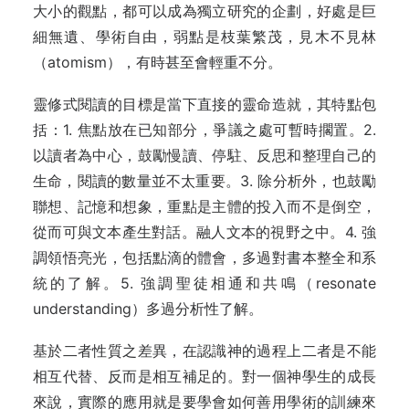
大小的觀點，都可以成為獨立研究的企劃，好處是巨
細無遺、學術自由，弱點是枝葉繁茂，見木不見林
（atomism），有時甚至會輕重不分。
靈修式閱讀的目標是當下直接的靈命造就，其特點包
括：1. 焦點放在已知部分，爭議之處可暫時擱置。2.
以讀者為中心，鼓勵慢讀、停駐、反思和整理自己的
生命，閱讀的數量並不太重要。3. 除分析外，也鼓勵
聯想、記憶和想象，重點是主體的投入而不是倒空，
從而可與文本產生對話。融人文本的視野之中。4. 強
調領悟亮光，包括點滴的體會，多過對書本整全和系
統的了解。5. 強調聖徒相通和共鳴（resonate
understanding）多過分析性了解。
基於二者性質之差異，在認識神的過程上二者是不能
相互代替、反而是相互補足的。對一個神學生的成長
來說，實際的應用就是要學會如何善用學術的訓練來