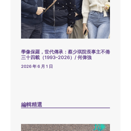
學像保羅，世代傳承：蔡少琪院長事主不倦
三十四載（1993–2026）/ 何偉強
2026 年 6 月 1 日
編輯精選