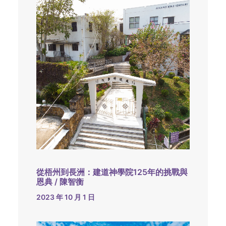
從梧州到長洲：建道神學院125年的挑戰與
恩典 / 陳智衡
2023 年 10 月 1 日