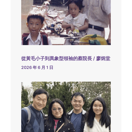
從黃毛小子到異象型領袖的蔡院長 / 廖炳堂
2026 年 6 月 1 日