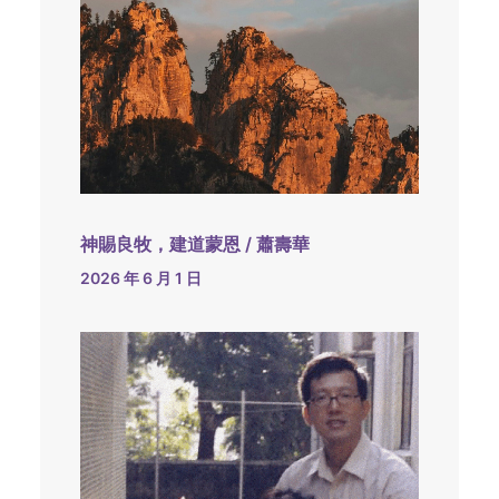
神賜良牧，建道蒙恩 / 蕭壽華
2026 年 6 月 1 日