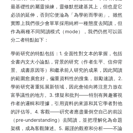
最基礎性的屬靈操練，靈修默想建基其上，但也是它
必須的延伸，否則它便淪為「為學術而學術」。雖然
實際上我們很少會單單採用純粹一種態度去閱讀，但
作為兩種不同閱讀模式（mode），我們仍然可以區
分二者特點如下：
學術研究的特點包括：1. 全面性對文本的掌握，包括
全書内文大小論點，背景的研究（作者生平、信仰背
景、成書原因等）和繼承前人研究的成果，因此閱讀
的範圍愈廣愈好，偏重資料性的搜集，鼓勵速讀。2.
學術研究著重拓展新領域，因此會傾向將注意力放在
富爭議性的地方。3. 懷疑和批判——特別有興趣審視
作者的邏輯和理據，引用資料的來源和其它學者對他
的評估等。4. 客觀——硏究者應盡量倒空自己的前設
（pre-understanding）去閱讀，並把理解化為命題
架構，成為客觀陳述。5. 嚴謹的觀察和分析——不論