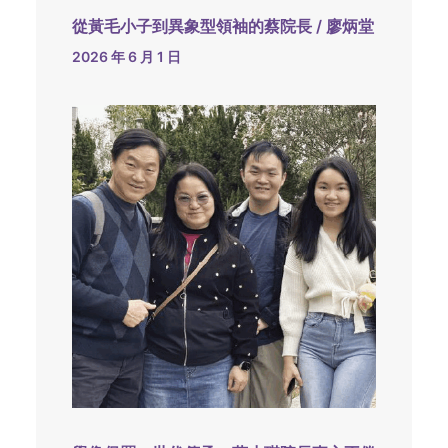
從黃毛小子到異象型領袖的蔡院長 / 廖炳堂
2026 年 6 月 1 日