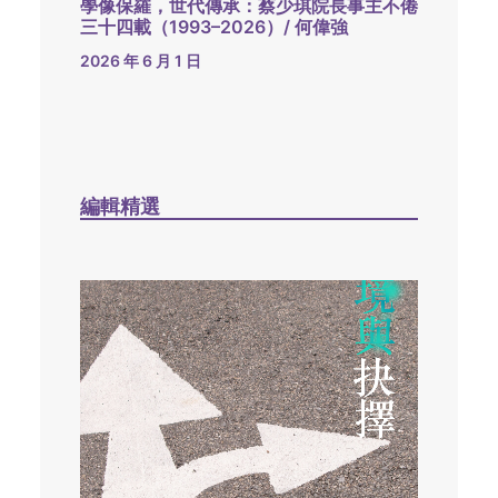
學像保羅，世代傳承：蔡少琪院長事主不倦
三十四載（1993–2026）/ 何偉強
2026 年 6 月 1 日
編輯精選