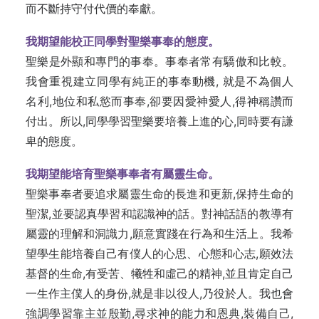
而不斷持守付代價的奉獻。
我期望能校正同學對聖樂事奉的態度。
聖樂是外顯和專門的事奉。事奉者常有驕傲和比較。
我會重視建立同學有純正的事奉動機, 就是不為個人
名利,地位和私慾而事奉,卻要因愛神愛人,得神稱讚而
付出。所以,同學學習聖樂要培養上進的心,同時要有謙
卑的態度。
我期望能培育聖樂事奉者有屬靈生命。
聖樂事奉者要追求屬靈生命的長進和更新,保持生命的
聖潔,並要認真學習和認識神的話。對神話語的教導有
屬靈的理解和洞識力,願意實踐在行為和生活上。我希
望學生能培養自己有僕人的心思、心態和心志,願效法
基督的生命,有受苦、犧牲和虛己的精神,並且肯定自己
一生作主僕人的身份,就是非以役人,乃役於人。我也會
強調學習靠主並殷勤,尋求神的能力和恩典,裝備自己,