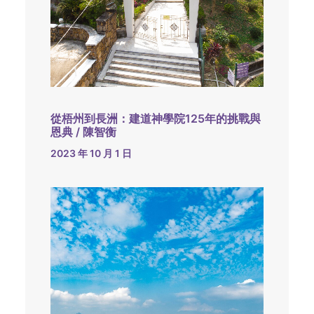
從梧州到長洲：建道神學院125年的挑戰與
恩典 / 陳智衡
2023 年 10 月 1 日