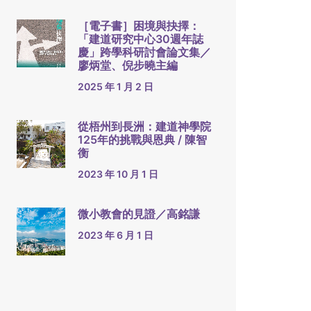
［電子書］困境與抉擇：
「建道研究中心30週年誌
慶」跨學科研討會論文集／
廖炳堂、倪步曉主編
2025 年 1 月 2 日
從梧州到長洲：建道神學院
125年的挑戰與恩典 / 陳智
衡
2023 年 10 月 1 日
微小教會的見證／高銘謙
2023 年 6 月 1 日