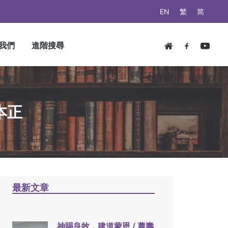
EN
繁
简
我們
進階搜尋
本正
最新文章
神賜良牧，建道蒙恩 / 蕭壽