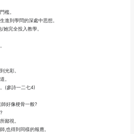
的門檻。
學生進到學問的深處中思想。
他/她完全投入教學。
表。
沾到光彩。
重道。
(參詩一二七4)
老師好像梗骨一般?
?
生所鄙視。
師,也得到同樣的報應。