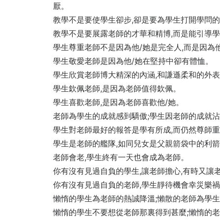
厭。
教學不是要使學生卻步,卻是要為學生打開學問
教學不是要展露老師的才華和精博,而是能引導
學生尊重老師不是因為他/她是完全人,而是因為
學生敬愛老師是因為他/她在堅持中卻有體恤。
學生欣賞老師博大精深的內涵,和謙遜柔和的外
學生欽佩老師,是因為老師值得欽佩。
學生喜歡老師,是因為老師喜歡他/她。
老師為學生的成就感到驕傲;學生因老師的成就
學生對老師最好的報答是學有所成,而仍然尊師
學生是老師的艦隊,如同兒女是父親箭袋中的利箭。
老師會老,學生終有一天也會成為老師。
你有沒有見過自負的學生,讓老師擔心,有時又讓
你有沒有見過自負的老師,學生靜待機會幸災樂禍
懶惰的學生為老師的熱誠降溫;懶散的老師為學
懶惰的學生不要想從老師那裏得到甚麼;懶惰的老