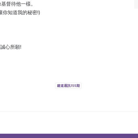
像基督待他一樣。
讓你知道我的秘密!)
誠心所願!
。
建道通訊155期