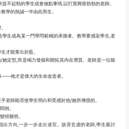
本來提不起勁的學生或會做點事情,以打賞興致勃勃的老師。
:教學的熱誠一半由此而生。
望。
造學生成為某一門學問範疇的承擔者。教學要感染學生,老
學生才能青出於藍。
/她定型,而是竭力發掘和開拓其內在潛質。老師是一位能
穌——祂才是偉大的生命改造者。
。
在乎老師能否使學生明白和受感於他/她所傳授的。
生悶倒。
西變得難明。
指出方向,一步一步走出迷宮。故弄玄虚的老師,學生最討