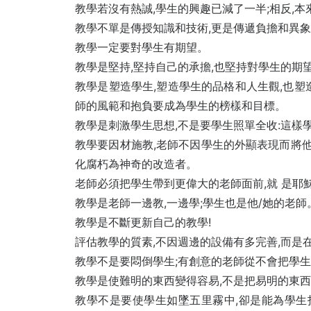
教學若沒有熱誠,學生的興趣已減了一半;相反,
教學不單是傳授知識和技術,更是傳遞負擔和異象
教學一定要對學生有期望。
教學是堅持,堅持自己的承擔,也堅持對學生的期
教學是塑造學生,塑造學生的品格和人生觀,也塑
師的風範和抱負要成為學生的榜樣和目標。
教學是刺激學生思想,不是要學生照單全收:這樣
教學要因材施教,老師不因學生的外顯表現而將他
化腐朽為神奇的改造者。
老師必須把學生帶到更偉大的老師面前,就 是耶
教學是老師一邊教,一邊學;學生也是他/她的老師
教學是不斷更新自己的教學!
評估教學的質素,不因週邊的設備有多完善,而是
教學不是要悶倒學生;有創意的老師從不會把學
教學是使難明的東西變得容易,不是把易明的東
教學不是要使學生如墜五里霧中,卻是能為學生