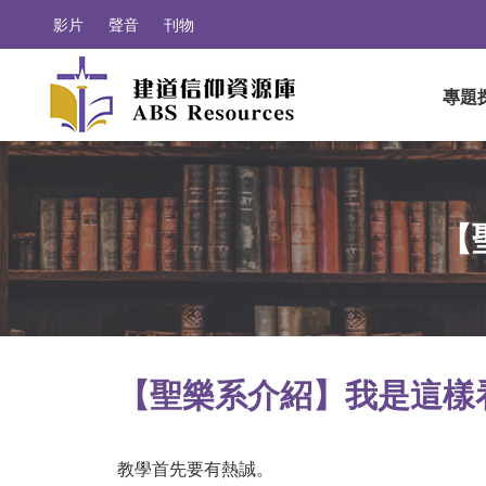
影片
聲音
刊物
專題
【
【聖樂系介紹】我是這樣看
教學首先要有熱誠。