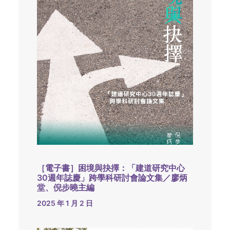
［電子書］困境與抉擇：「建道研究中心
30週年誌慶」跨學科研討會論文集／廖炳
堂、倪步曉主編
2025 年 1 月 2 日