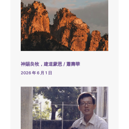
神賜良牧，建道蒙恩 / 蕭壽華
2026 年 6 月 1 日