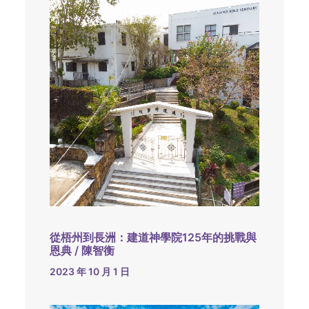
從梧州到長洲：建道神學院125年的挑戰與
恩典 / 陳智衡
2023 年 10 月 1 日