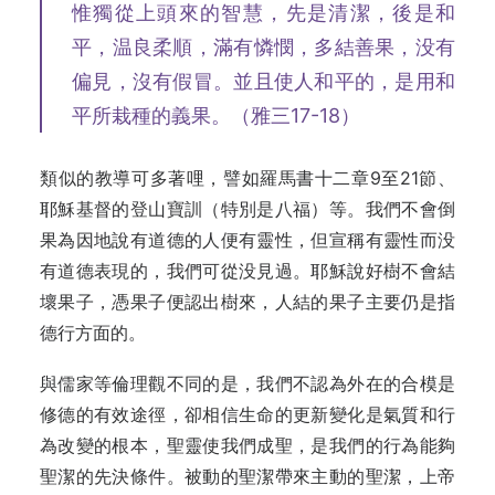
惟獨從上頭來的智慧，先是清潔，後是和
平，温良柔順，滿有憐憫，多結善果，没有
偏見，沒有假冒。並且使人和平的，是用和
平所栽種的義果。（雅三17-18）
類似的教導可多著哩，譬如羅馬書十二章9至21節、
耶穌基督的登山寶訓（特別是八福）等。我們不會倒
果為因地說有道德的人便有靈性，但宣稱有靈性而没
有道德表現的，我們可從没見過。耶穌說好樹不會結
壞果子，憑果子便認出樹來，人結的果子主要仍是指
德行方面的。
與儒家等倫理觀不同的是，我們不認為外在的合模是
修德的有效途徑，卻相信生命的更新變化是氣質和行
為改變的根本，聖靈使我們成聖，是我們的行為能夠
聖潔的先決條件。被動的聖潔帶來主動的聖潔，上帝