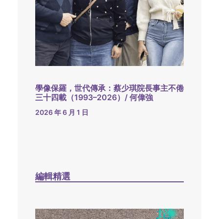
學像保羅，世代傳承：蔡少琪院長事主不倦
三十四載（1993–2026）/ 何偉強
2026 年 6 月 1 日
編輯精選