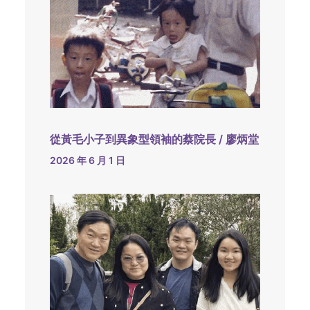
從黃毛小子到異象型領袖的蔡院長 / 廖炳堂
2026 年 6 月 1 日